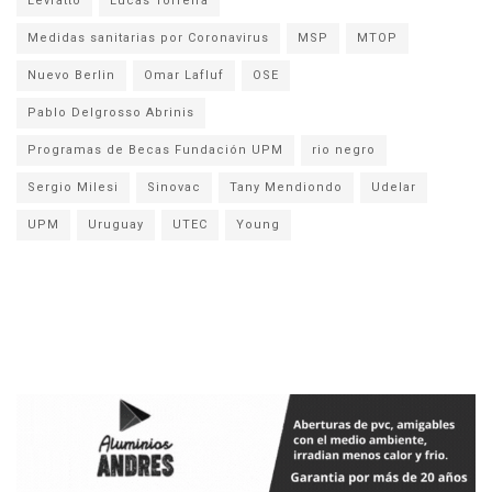
Levratto
Lucas Torreira
Medidas sanitarias por Coronavirus
MSP
MTOP
Nuevo Berlin
Omar Lafluf
OSE
Pablo Delgrosso Abrinis
Programas de Becas Fundación UPM
rio negro
Sergio Milesi
Sinovac
Tany Mendiondo
Udelar
UPM
Uruguay
UTEC
Young