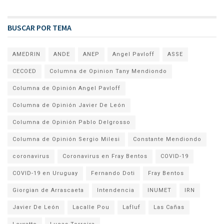
BUSCAR POR TEMA
AMEDRIN
ANDE
ANEP
Angel Pavloff
ASSE
CECOED
Columna de Opinion Tany Mendiondo
Columna de Opinión Angel Pavloff
Columna de Opinión Javier De León
Columna de Opinión Pablo Delgrosso
Columna de Opinión Sergio Milesi
Constante Mendiondo
coronavirus
Coronavirus en Fray Bentos
COVID-19
COVID-19 en Uruguay
Fernando Doti
Fray Bentos
Giorgian de Arrascaeta
Intendencia
INUMET
IRN
Javier De León
Lacalle Pou
Lafluf
Las Cañas