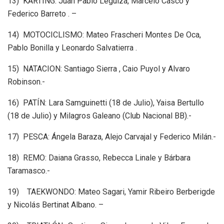
13) KARTING: Juan Pablo Leguiza, Marcelo Casco y
Federico Barreto . –
14) MOTOCICLISMO: Mateo Frascheri Montes De Oca,
Pablo Bonilla y Leonardo Salvatierra .
15) NATACION: Santiago Sierra , Caio Puyol y Alvaro
Robinson.-
16) PATÍN: Lara Samguinetti (18 de Julio), Yaisa Bertullo
(18 de Julio) y Milagros Galeano (Club Nacional BB).-
17) PESCA: Ángela Baraza, Alejo Carvajal y Federico Milán.-
18) REMO: Daiana Grasso, Rebecca Linale y Bárbara
Taramasco.-
19) TAEKWONDO: Mateo Sagari, Yamir Ribeiro Berberigde
y Nicolás Bertinat Albano. –