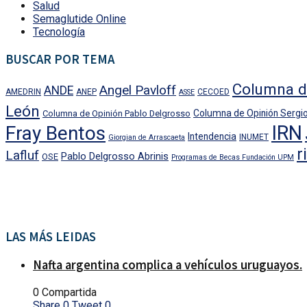
Salud
Semaglutide Online
Tecnología
BUSCAR POR TEMA
Columna d
Angel Pavloff
ANDE
AMEDRIN
ANEP
CECOED
ASSE
León
Columna de Opinión Sergio
Columna de Opinión Pablo Delgrosso
IRN
Fray Bentos
Intendencia
INUMET
Giorgian de Arrascaeta
r
Lafluf
Pablo Delgrosso Abrinis
OSE
Programas de Becas Fundación UPM
LAS MÁS LEIDAS
Nafta argentina complica a vehículos uruguayos.
0 Compartida
Share
0
Tweet
0