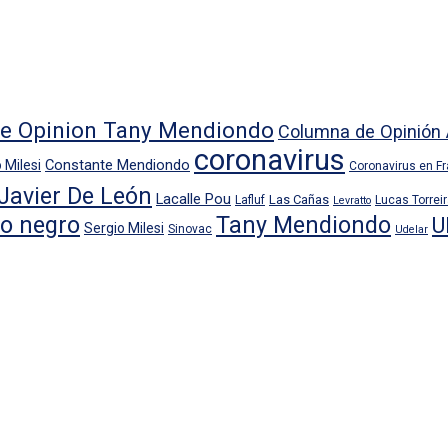
e Opinion Tany Mendiondo
Columna de Opinión 
coronavirus
Constante Mendiondo
 Milesi
Coronavirus en F
Javier De León
Lacalle Pou
Las Cañas
Lafluf
Lucas Torrei
Levratto
io negro
Tany Mendiondo
U
Sergio Milesi
Sinovac
Udelar