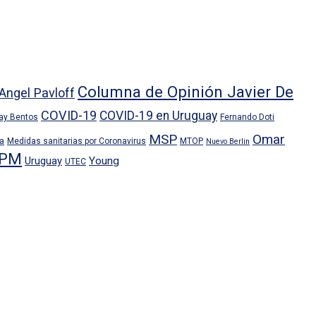
Columna de Opinión Javier De
Angel Pavloff
COVID-19
COVID-19 en Uruguay
ray Bentos
Fernando Doti
MSP
Omar
ra
Medidas sanitarias por Coronavirus
MTOP
Nuevo Berlin
PM
Uruguay
Young
UTEC