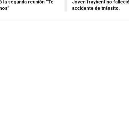
ó la segunda reunión “Te
Joven fraybentino falleció
mos”
accidente de tránsito.