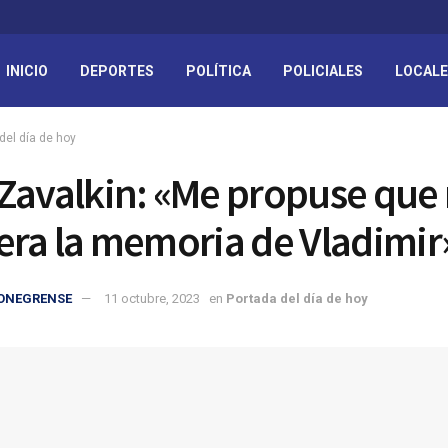
INICIO
DEPORTES
POLÍTICA
POLICIALES
LOCAL
del día de hoy
Zavalkin: «Me propuse que 
era la memoria de Vladimir
IONEGRENSE
11 octubre, 2023
en
Portada del día de hoy