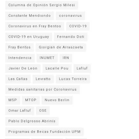
Columna de Opinión Sergio Milesi
Constante Mendiondo
coronavirus
Coronavirus en Fray Bentos
COVID-19
COVID-19 en Uruguay
Fernando Doti
Fray Bentos
Giorgian de Arrascaeta
Intendencia
INUMET
IRN
Javier De León
Lacalle Pou
Lafluf
Las Cañas
Levratto
Lucas Torreira
Medidas sanitarias por Coronavirus
MSP
MTOP
Nuevo Berlin
Omar Lafluf
OSE
Pablo Delgrosso Abrinis
Programas de Becas Fundación UPM