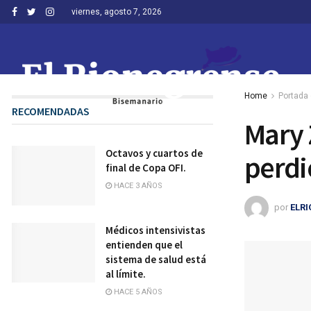
viernes, agosto 7, 2026
Home
Portada 
RECOMENDADAS
Mary 
Octavos y cuartos de
perdi
final de Copa OFI.
HACE 3 AÑOS
por
ELR
Médicos intensivistas
entienden que el
sistema de salud está
al límite.
HACE 5 AÑOS