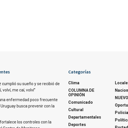
entes
Categorías
Clima
Locale
 cumplió su sueño y se recibió de
 volví, me caí, volví”
COLUMNA DE
Nacion
OPINIÓN
NUEVO
una enfermedad poco frecuente
Comunicado
Oportu
 Uruguay busca prevenir con la
Cultural
Polici
Departamentales
Polític
fortalece los controles con la
Deportes
Portad