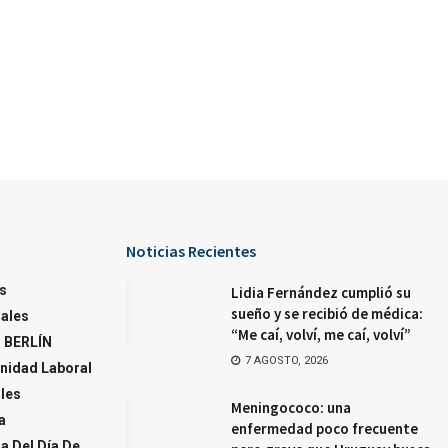
Noticias Recientes
s
Lidia Fernández cumplió su
sueño y se recibió de médica:
ales
“Me caí, volví, me caí, volví”
 BERLÍN
7 AGOSTO, 2026
nidad Laboral
ales
Meningococo: una
a
enfermedad poco frecuente
a Del Día De