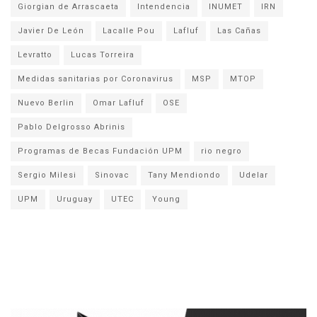
Giorgian de Arrascaeta
Intendencia
INUMET
IRN
Javier De León
Lacalle Pou
Lafluf
Las Cañas
Levratto
Lucas Torreira
Medidas sanitarias por Coronavirus
MSP
MTOP
Nuevo Berlin
Omar Lafluf
OSE
Pablo Delgrosso Abrinis
Programas de Becas Fundación UPM
rio negro
Sergio Milesi
Sinovac
Tany Mendiondo
Udelar
UPM
Uruguay
UTEC
Young