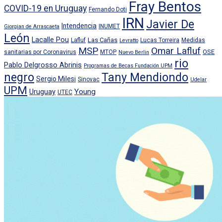
Fray Bentos
COVID-19 en Uruguay
Fernando Doti
IRN
Javier De
Intendencia
INUMET
Giorgian de Arrascaeta
León
Lacalle Pou
Las Cañas
Lafluf
Lucas Torreira
Medidas
Levratto
MSP
Omar Lafluf
OSE
sanitarias por Coronavirus
MTOP
Nuevo Berlin
rio
Pablo Delgrosso Abrinis
Programas de Becas Fundación UPM
negro
Tany Mendiondo
Sergio Milesi
Sinovac
Udelar
UPM
Uruguay
Young
UTEC