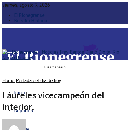
viernes, agosto 7, 2026
El Rionegrense
Nuestra Historia
Home
Portada del día de hoy
Laureles vicecampeón del
Inicio
interior.
Deportes
Política