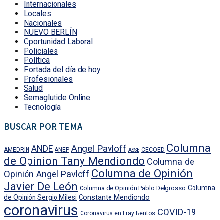
Internacionales
Locales
Nacionales
NUEVO BERLÍN
Oportunidad Laboral
Policiales
Política
Portada del día de hoy
Profesionales
Salud
Semaglutide Online
Tecnología
BUSCAR POR TEMA
Columna
Angel Pavloff
ANDE
AMEDRIN
ANEP
CECOED
ASSE
de Opinion Tany Mendiondo
Columna de
Columna de Opinión
Opinión Angel Pavloff
Javier De León
Columna
Columna de Opinión Pablo Delgrosso
Constante Mendiondo
de Opinión Sergio Milesi
coronavirus
COVID-19
Coronavirus en Fray Bentos