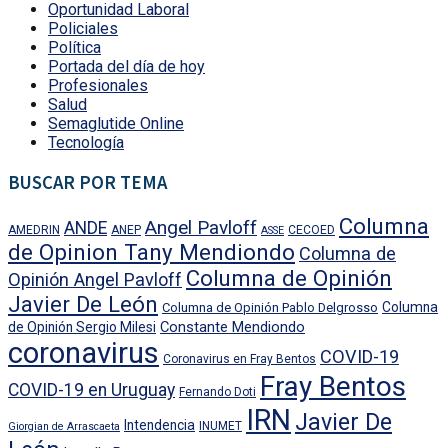
Oportunidad Laboral
Policiales
Política
Portada del día de hoy
Profesionales
Salud
Semaglutide Online
Tecnología
BUSCAR POR TEMA
Columna
Angel Pavloff
ANDE
AMEDRIN
ANEP
CECOED
ASSE
de Opinion Tany Mendiondo
Columna de
Columna de Opinión
Opinión Angel Pavloff
Javier De León
Columna
Columna de Opinión Pablo Delgrosso
Constante Mendiondo
de Opinión Sergio Milesi
coronavirus
COVID-19
Coronavirus en Fray Bentos
Fray Bentos
COVID-19 en Uruguay
Fernando Doti
IRN
Javier De
Intendencia
INUMET
Giorgian de Arrascaeta