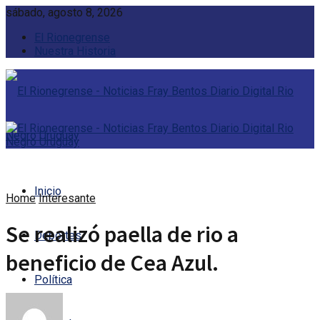
sábado, agosto 8, 2026
El Rionegrense
Nuestra Historia
Inicio
Home
Interesante
Se realizó paella de rio a
Deportes
beneficio de Cea Azul.
Política