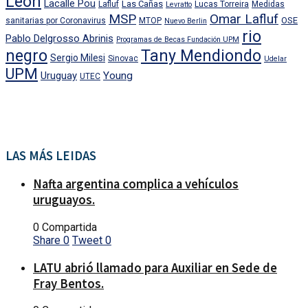
León
Lacalle Pou
Las Cañas
Lafluf
Lucas Torreira
Medidas
Levratto
MSP
Omar Lafluf
OSE
sanitarias por Coronavirus
MTOP
Nuevo Berlin
rio
Pablo Delgrosso Abrinis
Programas de Becas Fundación UPM
negro
Tany Mendiondo
Sergio Milesi
Sinovac
Udelar
UPM
Uruguay
Young
UTEC
LAS MÁS LEIDAS
Nafta argentina complica a vehículos
uruguayos.
0 Compartida
Share
0
Tweet
0
LATU abrió llamado para Auxiliar en Sede de
Fray Bentos.