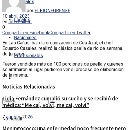
Policiales
por
ELRIONEGRENSE
10 abril, 2023
Locales
en
Interesante
0
Compartir en Facebook
Compartir en Twitter
Nacionales
En Las Cañas, bajo la organización de Cea Azul, el chef
Eduardo Casales, realizó la clásica paella de rio de semana
de turismo.
Profesionales
Fueron vendidas más de 100 porciones de paella y quienes
se arrimaron al lugar pudieron ver el proceso de elaboración
de la misma.
Noticias Relacionadas
Lidia Fernández cumplió su sueño y se recibió de
médica: “Me caí, volví, me caí, volví”
7 agosto, 2026
No Result
Meningococo: una enfermedad poco frecuente pero