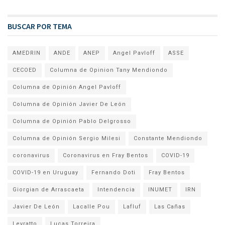
BUSCAR POR TEMA
AMEDRIN
ANDE
ANEP
Angel Pavloff
ASSE
CECOED
Columna de Opinion Tany Mendiondo
Columna de Opinión Angel Pavloff
Columna de Opinión Javier De León
Columna de Opinión Pablo Delgrosso
Columna de Opinión Sergio Milesi
Constante Mendiondo
coronavirus
Coronavirus en Fray Bentos
COVID-19
COVID-19 en Uruguay
Fernando Doti
Fray Bentos
Giorgian de Arrascaeta
Intendencia
INUMET
IRN
Javier De León
Lacalle Pou
Lafluf
Las Cañas
Levratto
Lucas Torreira