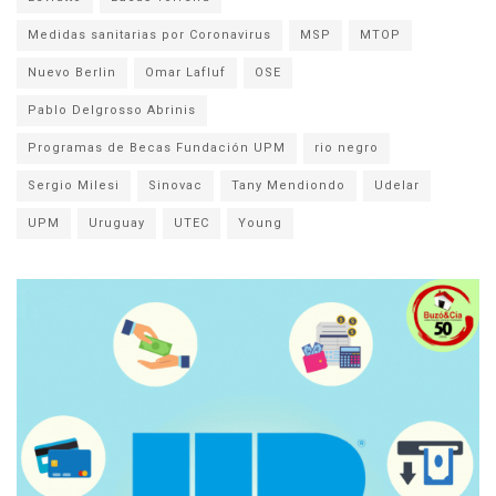
Medidas sanitarias por Coronavirus
MSP
MTOP
Nuevo Berlin
Omar Lafluf
OSE
Pablo Delgrosso Abrinis
Programas de Becas Fundación UPM
rio negro
Sergio Milesi
Sinovac
Tany Mendiondo
Udelar
UPM
Uruguay
UTEC
Young