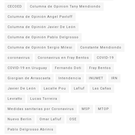
CECOED
Columna de Opinion Tany Mendiondo
Columna de Opinión Angel Pavloff
Columna de Opinión Javier De León
Columna de Opinión Pablo Delgrosso
Columna de Opinión Sergio Milesi
Constante Mendiondo
coronavirus
Coronavirus en Fray Bentos
COVID-19
COVID-19 en Uruguay
Fernando Doti
Fray Bentos
Giorgian de Arrascaeta
Intendencia
INUMET
IRN
Javier De León
Lacalle Pou
Lafluf
Las Cañas
Levratto
Lucas Torreira
Medidas sanitarias por Coronavirus
MSP
MTOP
Nuevo Berlin
Omar Lafluf
OSE
Pablo Delgrosso Abrinis