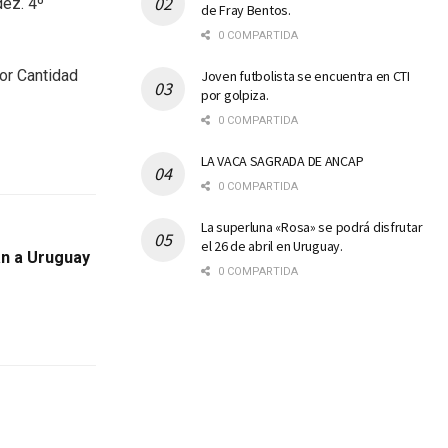
dez. 4º
de Fray Bentos.
0 COMPARTIDA
or Cantidad
Joven futbolista se encuentra en CTI
por golpiza.
0 COMPARTIDA
LA VACA SAGRADA DE ANCAP
0 COMPARTIDA
La superluna «Rosa» se podrá disfrutar
el 26 de abril en Uruguay.
an a Uruguay
0 COMPARTIDA