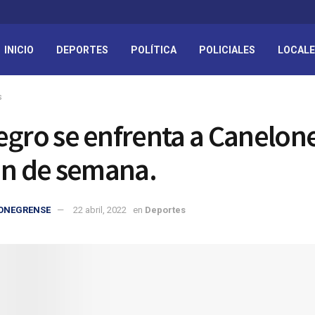
INICIO
DEPORTES
POLÍTICA
POLICIALES
LOCAL
s
egro se enfrenta a Canelon
fin de semana.
IONEGRENSE
22 abril, 2022
en
Deportes