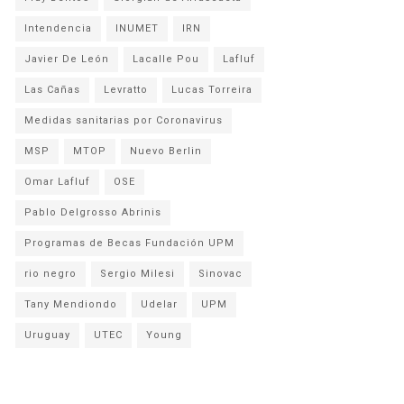
Intendencia
INUMET
IRN
Javier De León
Lacalle Pou
Lafluf
Las Cañas
Levratto
Lucas Torreira
Medidas sanitarias por Coronavirus
MSP
MTOP
Nuevo Berlin
Omar Lafluf
OSE
Pablo Delgrosso Abrinis
Programas de Becas Fundación UPM
rio negro
Sergio Milesi
Sinovac
Tany Mendiondo
Udelar
UPM
Uruguay
UTEC
Young