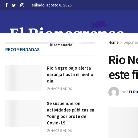
sábado, agosto 8, 2026
Home
Deporte
RECOMENDADAS
Rio N
Rio Negro bajo alerta
este 
naranja hasta el medio
día.
HACE 4 AÑOS
por
ELR
Se suspendieron
actividades públicas en
Young por brote de
Covid-19.
HACE 5 AÑOS