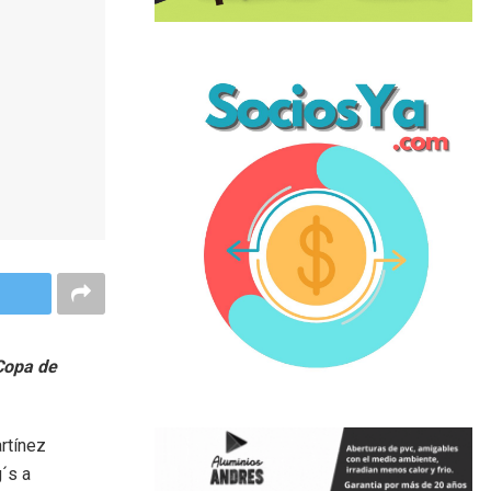
 Copa de
artínez
´s a