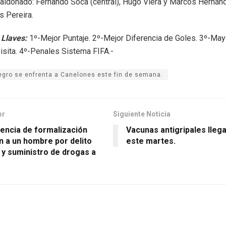
aldonado: Fernando Soca (central), Hugo Viera y Marcos Hernán
s Pereira.
 Llaves:
1º-Mejor Puntaje. 2º-Mejor Diferencia de Goles. 3º-May
isita. 4º-Penales Sistema FIFA.-
egro se enfrenta a Canelones este fin de semana.
or
Siguiente Noticia
iencia de formalización
Vacunas antigripales lleg
n a un hombre por delito
este martes.
 y suministro de drogas a