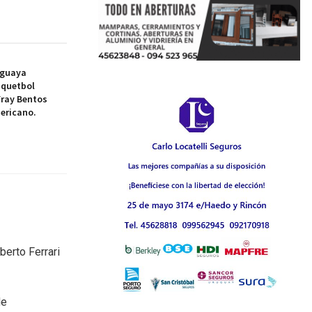
uguaya
squetbol
Fray Bentos
ericano.
berto Ferrari
de