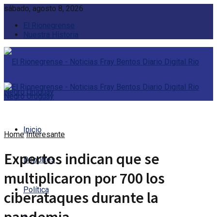
sábado, agosto 8, 2026
El Rionegrense
Nuestra Historia
Inicio
Home
Interesante
Expertos indican que se
Deportes
multiplicaron por 700 los
Política
ciberataques durante la