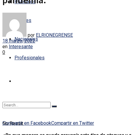
pandemia.
Policiales
Locales
por
ELRIONEGRENSE
Nacionales
18 marzo, 2022
en
Interesante
0
Profesionales
Compartir en Facebook
Compartir en Twitter
No Result