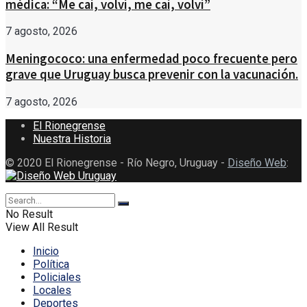
médica: “Me caí, volví, me caí, volví”
7 agosto, 2026
Meningococo: una enfermedad poco frecuente pero
grave que Uruguay busca prevenir con la vacunación.
7 agosto, 2026
El Rionegrense
Nuestra Historia
© 2020 El Rionegrense - Río Negro, Uruguay -
Diseño Web
:
No Result
View All Result
Inicio
Política
Policiales
Locales
Deportes