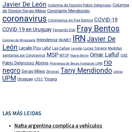
Javier De León
Columna
Columna de Opinión Pablo Delgrosso
Constante Mendiondo
de Opinión Sergio Milesi
coronavirus
COVID-19
Coronavirus en Fray Bentos
Fray Bentos
COVID-19 en Uruguay
Fernando Doti
IRN
Javier De
Intendencia
INUMET
Giorgian de Arrascaeta
León
Lacalle Pou
Las Cañas
Lafluf
Lucas Torreira
Medidas
Levratto
MSP
Omar Lafluf
OSE
sanitarias por Coronavirus
MTOP
Nuevo Berlin
rio
Pablo Delgrosso Abrinis
Programas de Becas Fundación UPM
negro
Tany Mendiondo
Sergio Milesi
Sinovac
Udelar
UPM
Uruguay
Young
UTEC
LAS MÁS LEIDAS
Nafta argentina complica a vehículos