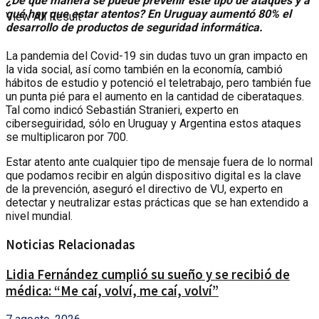
¿De que manera se puede prevenir este tipo de ataques y a
qué hay que estar atentos? En Uruguay aumentó 80% el
View All Result
desarrollo de productos de seguridad informática.
La pandemia del Covid-19 sin dudas tuvo un gran impacto en
la vida social, así como también en la economía, cambió
hábitos de estudio y potenció el teletrabajo, pero también fue
un punta pié para el aumento en la cantidad de ciberataques.
Tal como indicó Sebastián Stranieri, experto en
ciberseguiridad, sólo en Uruguay y Argentina estos ataques
se multiplicaron por 700.
Estar atento ante cualquier tipo de mensaje fuera de lo normal
que podamos recibir en algún dispositivo digital es la clave
de la prevención, aseguró el directivo de VU, experto en
detectar y neutralizar estas prácticas que se han extendido a
nivel mundial.
Noticias Relacionadas
Lidia Fernández cumplió su sueño y se recibió de
médica: “Me caí, volví, me caí, volví”