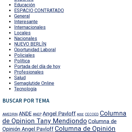
Educación
ESPACIO CONTRATADO
General
Interesante
Internacionales
Locales
Nacionales
NUEVO BERLÍN
Oportunidad Laboral
Policiales
Política
Portada del día de hoy
Profesionales
Salud
Semaglutide Online
Tecnología
BUSCAR POR TEMA
Columna
Angel Pavloff
ANDE
AMEDRIN
ANEP
CECOED
ASSE
de Opinion Tany Mendiondo
Columna de
Columna de Opinión
Opinión Angel Pavloff