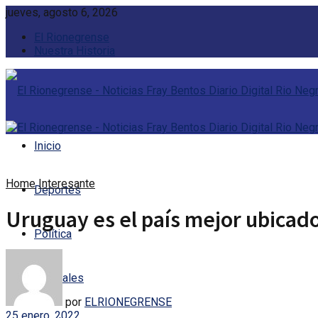
jueves, agosto 6, 2026
El Rionegrense
Nuestra Historia
Inicio
Home
Interesante
Deportes
Uruguay es el país mejor ubicado
Política
Policiales
por
ELRIONEGRENSE
25 enero, 2022