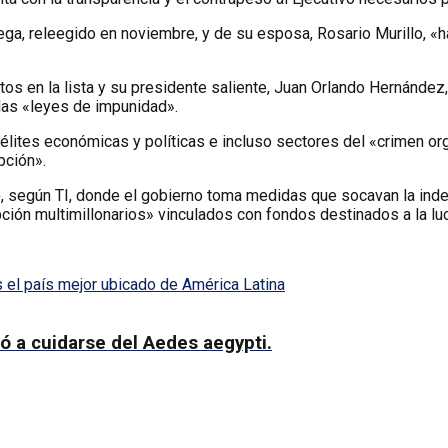
ga, releegido en noviembre, y de su esposa, Rosario Murillo, «
 en la lista y su presidente saliente, Juan Orlando Hernández, f
 las «leyes de impunidad».
lites económicas y políticas e incluso sectores del «crimen org
pción».
4), según TI, donde el gobierno toma medidas que socavan la ind
ción multimillonarios» vinculados con fondos destinados a la lu
 el país mejor ubicado de América Latina
ó a cuidarse del Aedes aegypti.