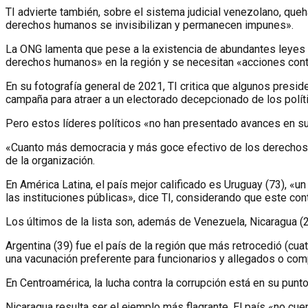
TI advierte también, sobre el sistema judicial venezolano, que
derechos humanos se invisibilizan y permanecen impunes».
La ONG lamenta que pese a la existencia de abundantes leyes s
derechos humanos» en la región y se necesitan «acciones contund
En su fotografía general de 2021, TI critica que algunos presid
campaña para atraer a un electorado decepcionado de los políti
Pero estos líderes políticos «no han presentado avances en su
«Cuanto más democracia y más goce efectivo de los derechos fu
de la organización.
En América Latina, el país mejor calificado es Uruguay (73), «
las instituciones públicas», dice TI, considerando que este con
Los últimos de la lista son, además de Venezuela, Nicaragua (20
Argentina (39) fue el país de la región que más retrocedió (cua
una vacunación preferente para funcionarios y allegados o com
En Centroamérica, la lucha contra la corrupción está en su punto
Nicaragua resulta ser el ejemplo más flagrante. El país «no cue