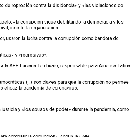
o de represión contra la disidencia» y «las violaciones de
elo, «la corrupción sigue debilitando la democracia y los
il, insiste la organización.
or, usaron la lucha contra la corrupción como bandera de
ticas» y «regresivas».
 a la AFP Luciana Torchuaro, responsable para América Latina
 democráticas (…) son claves para que la corrupción no permee
ás eficaz la pandemia de coronavirus.
 la justicia y «los abusos de poder» durante la pandemia, como
para combatir la corrupción», según la ONG.