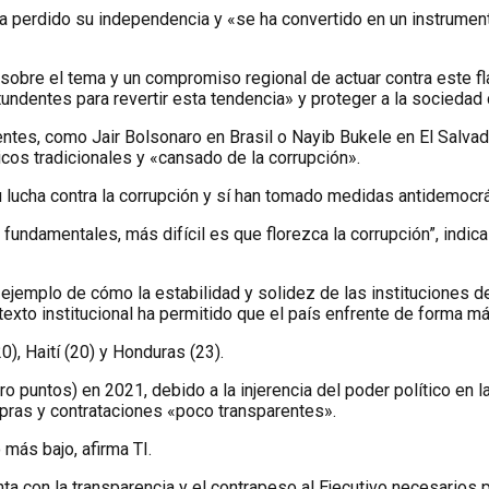
ha perdido su independencia y «se ha convertido en un instrument
obre el tema y un compromiso regional de actuar contra este flag
entes para revertir esta tendencia» y proteger a la sociedad civ
entes, como Jair Bolsonaro en Brasil o Nayib Bukele en El Salvad
cos tradicionales y «cansado de la corrupción».
 lucha contra la corrupción y sí han tomado medidas antidemocrá
ndamentales, más difícil es que florezca la corrupción”, indica
un ejemplo de cómo la estabilidad y solidez de las instituciones
texto institucional ha permitido que el país enfrente de forma m
), Haití (20) y Honduras (23).
tro puntos) en 2021, debido a la injerencia del poder político en
pras y contrataciones «poco transparentes».
 más bajo, afirma TI.
nta con la transparencia y el contrapeso al Ejecutivo necesarios 