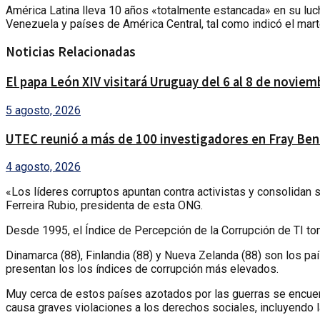
América Latina lleva 10 años «totalmente estancada» en su luc
Venezuela y países de América Central, tal como indicó el mart
Noticias Relacionadas
El papa León XIV visitará Uruguay del 6 al 8 de noviem
5 agosto, 2026
UTEC reunió a más de 100 investigadores en Fray Ben
4 agosto, 2026
«Los líderes corruptos apuntan contra activistas y consolidan s
Ferreira Rubio, presidenta de esta ONG.
Desde 1995, el Índice de Percepción de la Corrupción de TI toma
Dinamarca (88), Finlandia (88) y Nueva Zelanda (88) son los paí
presentan los los índices de corrupción más elevados.
Muy cerca de estos países azotados por las guerras se encuent
causa graves violaciones a los derechos sociales, incluyendo la