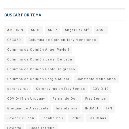
BUSCAR POR TEMA
AMEDRIN
ANDE
ANEP
Angel Pavloff
ASSE
CECOED
Columna de Opinion Tany Mendiondo
Columna de Opinión Angel Pavloff
Columna de Opinión Javier De León
Columna de Opinión Pablo Delgrosso
Columna de Opinión Sergio Milesi
Constante Mendiondo
coronavirus
Coronavirus en Fray Bentos
COVID-19
COVID-19 en Uruguay
Fernando Doti
Fray Bentos
Giorgian de Arrascaeta
Intendencia
INUMET
IRN
Javier De León
Lacalle Pou
Lafluf
Las Cañas
Levratto
Lucas Torreira