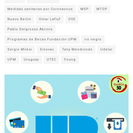
Medidas sanitarias por Coronavirus
MSP
MTOP
Nuevo Berlin
Omar Lafluf
OSE
Pablo Delgrosso Abrinis
Programas de Becas Fundación UPM
rio negro
Sergio Milesi
Sinovac
Tany Mendiondo
Udelar
UPM
Uruguay
UTEC
Young