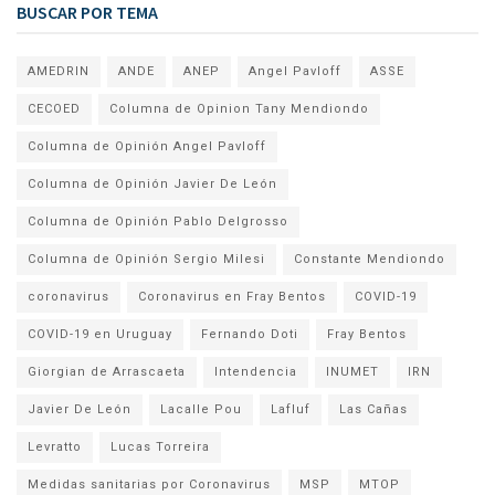
BUSCAR POR TEMA
AMEDRIN
ANDE
ANEP
Angel Pavloff
ASSE
CECOED
Columna de Opinion Tany Mendiondo
Columna de Opinión Angel Pavloff
Columna de Opinión Javier De León
Columna de Opinión Pablo Delgrosso
Columna de Opinión Sergio Milesi
Constante Mendiondo
coronavirus
Coronavirus en Fray Bentos
COVID-19
COVID-19 en Uruguay
Fernando Doti
Fray Bentos
Giorgian de Arrascaeta
Intendencia
INUMET
IRN
Javier De León
Lacalle Pou
Lafluf
Las Cañas
Levratto
Lucas Torreira
Medidas sanitarias por Coronavirus
MSP
MTOP