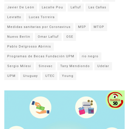
Javier De León
Lacalle Pou
Lafluf
Las Cañas
Levratto
Lucas Torreira
Medidas sanitarias por Coronavirus
MSP
MTOP
Nuevo Berlin
Omar Lafluf
OSE
Pablo Delgrosso Abrinis
Programas de Becas Fundación UPM
rio negro
Sergio Milesi
Sinovac
Tany Mendiondo
Udelar
UPM
Uruguay
UTEC
Young