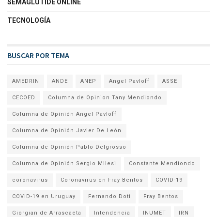
SEMAGLUTIDE ONLINE
TECNOLOGÍA
BUSCAR POR TEMA
AMEDRIN
ANDE
ANEP
Angel Pavloff
ASSE
CECOED
Columna de Opinion Tany Mendiondo
Columna de Opinión Angel Pavloff
Columna de Opinión Javier De León
Columna de Opinión Pablo Delgrosso
Columna de Opinión Sergio Milesi
Constante Mendiondo
coronavirus
Coronavirus en Fray Bentos
COVID-19
COVID-19 en Uruguay
Fernando Doti
Fray Bentos
Giorgian de Arrascaeta
Intendencia
INUMET
IRN