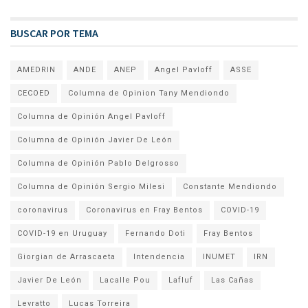
BUSCAR POR TEMA
AMEDRIN
ANDE
ANEP
Angel Pavloff
ASSE
CECOED
Columna de Opinion Tany Mendiondo
Columna de Opinión Angel Pavloff
Columna de Opinión Javier De León
Columna de Opinión Pablo Delgrosso
Columna de Opinión Sergio Milesi
Constante Mendiondo
coronavirus
Coronavirus en Fray Bentos
COVID-19
COVID-19 en Uruguay
Fernando Doti
Fray Bentos
Giorgian de Arrascaeta
Intendencia
INUMET
IRN
Javier De León
Lacalle Pou
Lafluf
Las Cañas
Levratto
Lucas Torreira