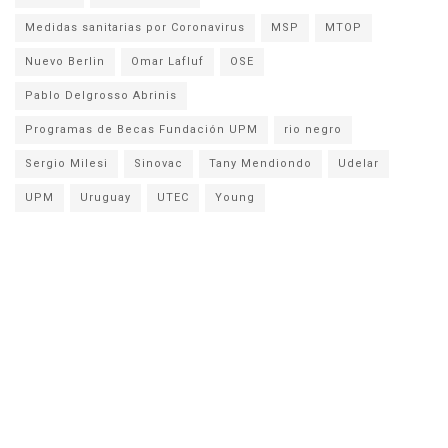
Medidas sanitarias por Coronavirus
MSP
MTOP
Nuevo Berlin
Omar Lafluf
OSE
Pablo Delgrosso Abrinis
Programas de Becas Fundación UPM
rio negro
Sergio Milesi
Sinovac
Tany Mendiondo
Udelar
UPM
Uruguay
UTEC
Young