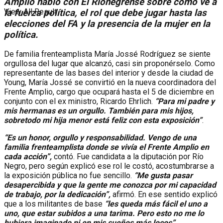
Amplio habló con El Rionegrense sobre cómo ve a
View All Result
la fuerza política, el rol que debe jugar hasta las
elecciones del FA y la presencia de la mujer en la
política.
De familia frenteamplista María Jossé Rodríguez se siente
orgullosa del lugar que alcanzó, casi sin proponérselo. Como
representante de las bases del interior y desde la ciudad de
Young, María Jossé se convirtió en la nueva coordinadora del
Frente Amplio, cargo que ocupará hasta el 5 de diciembre en
conjunto con el ex ministro, Ricardo Ehrlich.
“Para mi padre y
mis hermanas es un orgullo. También para mis hijos,
sobretodo mi hija menor está feliz con esta exposición”
.
“Es un honor, orgullo y responsabilidad. Vengo de una
familia frenteamplista donde se vivía el Frente Amplio en
cada acción”,
contó. Fue candidata a la diputación por Río
Negro, pero según explicó ese rol le costó, acostumbrarse a
la exposición pública no fue sencillo.
“Me gusta pasar
desapercibida y que la gente me conozca por mi capacidad
de trabajo, por la dedicación”,
afirmó. En ese sentido explicó
que a los militantes de base
“les queda más fácil el uno a
uno, que estar subidos a una tarima. Pero esto no me lo
hubiera imaginado ni en mis sueños más locos”
.