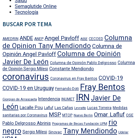
Salud
Semaglutide Online
Tecnología
BUSCAR POR TEMA
Columna
Angel Pavloff
ANDE
AMEDRIN
ANEP
CECOED
ASSE
de Opinion Tany Mendiondo
Columna de
Columna de Opinión
Opinión Angel Pavloff
Javier De León
Columna
Columna de Opinión Pablo Delgrosso
Constante Mendiondo
de Opinión Sergio Milesi
coronavirus
COVID-19
Coronavirus en Fray Bentos
Fray Bentos
COVID-19 en Uruguay
Fernando Doti
IRN
Javier De
Intendencia
INUMET
Giorgian de Arrascaeta
León
Lacalle Pou
Las Cañas
Lafluf
Lucas Torreira
Medidas
Levratto
MSP
Omar Lafluf
OSE
sanitarias por Coronavirus
MTOP
Nuevo Berlin
rio
Pablo Delgrosso Abrinis
Programas de Becas Fundación UPM
negro
Tany Mendiondo
Sergio Milesi
Sinovac
Udelar