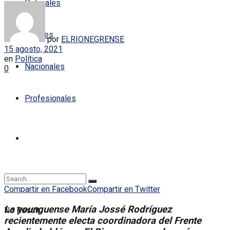
Policiales
Locales
por
ELRIONEGRENSE
15 agosto, 2021
en
Política
Nacionales
0
Profesionales
Compartir en Facebook
Compartir en Twitter
La younguense María Jossé Rodríguez
No Result
recientemente electa coordinadora del Frente