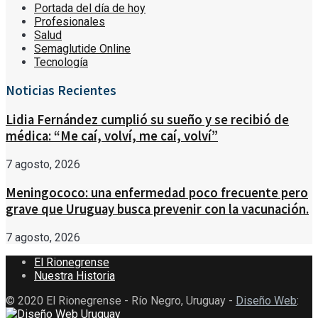
Portada del día de hoy
Profesionales
Salud
Semaglutide Online
Tecnología
Noticias Recientes
Lidia Fernández cumplió su sueño y se recibió de
médica: “Me caí, volví, me caí, volví”
7 agosto, 2026
Meningococo: una enfermedad poco frecuente pero
grave que Uruguay busca prevenir con la vacunación.
7 agosto, 2026
El Rionegrense
Nuestra Historia
© 2020 El Rionegrense - Río Negro, Uruguay -
Diseño Web
: