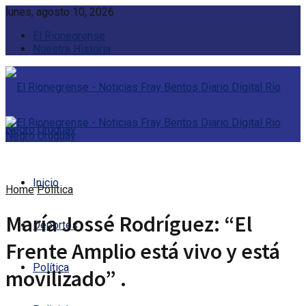
lunes, agosto 10, 2026
El Rionegrense
Nuestra Historia
Inicio
Home
Política
María Jossé Rodríguez: “El
Deportes
Frente Amplio está vivo y está
Política
movilizado” .