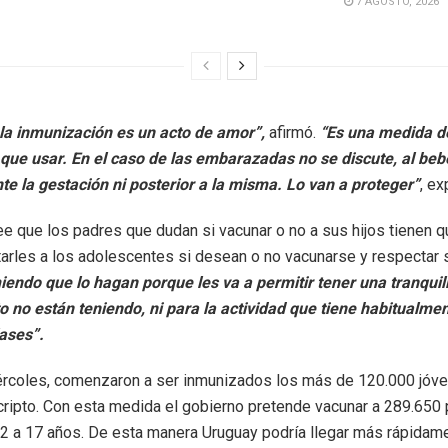
7 AGOSTO, 2026
la inmunización es un acto de amor”,
afirmó.
“Es una medida d
que usar. En el caso de las embarazadas no se discute, al beb
te la gestación ni posterior a la misma. Lo van a proteger”
, ex
e que los padres que dudan si vacunar o no a sus hijos tienen q
tarles a los adolescentes si desean o no vacunarse y respectar 
iendo que lo hagan porque les va a permitir tener una tranqui
no están teniendo, ni para la actividad que tiene habitualmen
lases”.
ércoles, comenzaron a ser inmunizados los más de 120.000 jóv
cripto. Con esta medida el gobierno pretende vacunar a 289.650
12 a 17 años. De esta manera Uruguay podría llegar más rápidame