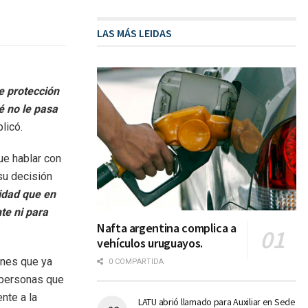
LAS MÁS LEIDAS
e protección
é no le pasa
plicó.
ue hablar con
su decisión
lidad que en
te ni para
Nafta argentina complica a
vehículos uruguayos.
enes que ya
0 COMPARTIDA
 personas que
nte a la
LATU abrió llamado para Auxiliar en Sede