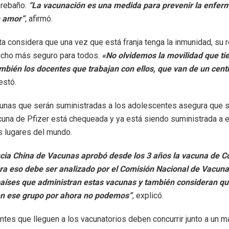
 rebaño.
“La vacunación es una medida para prevenir la enferm
e amor”
, afirmó.
ta considera que una vez que está franja tenga la inmunidad, su 
ucho más seguro para todos.
«No olvidemos la movilidad que ti
mbién los docentes que trabajan con ellos, que van de un cent
estó.
unas que serán suministradas a los adolescentes asegura que s
cuna de Pfizer está chequeada y ya está siendo suministrada a e
os lugares del mundo.
ncia China de Vacunas aprobó desde los 3 años la vacuna de C
ra eso debe ser analizado por el Comisión Nacional de Vacuna
 países que administran estas vacunas y también consideran q
en ese grupo por ahora no podemos”
, explicó.
tes que lleguen a los vacunatorios deben concurrir junto a un 