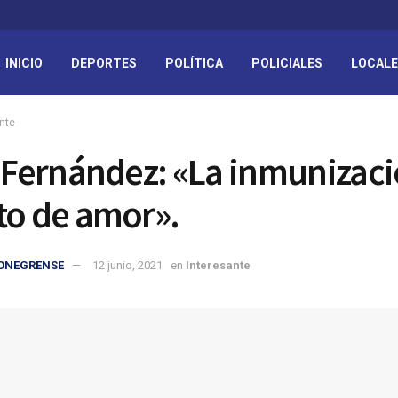
INICIO
DEPORTES
POLÍTICA
POLICIALES
LOCAL
nte
a Fernández: «La inmunizaci
to de amor».
IONEGRENSE
12 junio, 2021
en
Interesante