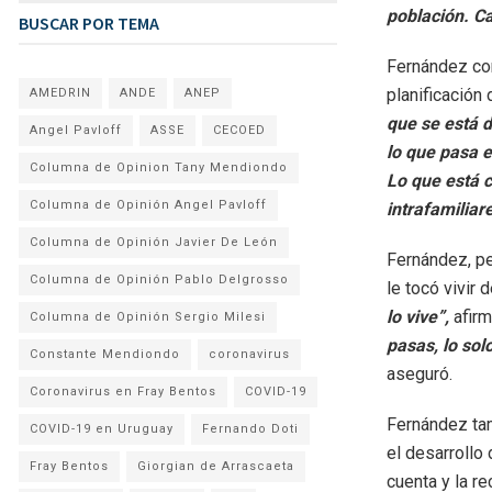
población. Ca
BUSCAR POR TEMA
Fernández con
planificación
AMEDRIN
ANDE
ANEP
que se está 
Angel Pavloff
ASSE
CECOED
lo que pasa e
Columna de Opinion Tany Mendiondo
Lo que está c
Columna de Opinión Angel Pavloff
intrafamiliar
Columna de Opinión Javier De León
Fernández, pe
Columna de Opinión Pablo Delgrosso
le tocó vivir 
lo vive”,
afir
Columna de Opinión Sergio Milesi
pasas, lo sol
Constante Mendiondo
coronavirus
aseguró.
Coronavirus en Fray Bentos
COVID-19
Fernández tam
COVID-19 en Uruguay
Fernando Doti
el desarrollo
Fray Bentos
Giorgian de Arrascaeta
cuenta y la r