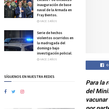
inauguración de base
naval de la Armada en
Fray Bentos.
HACE 3 AÑOS
Serie de hechos
violentos ocurridos en
la madrugada del
domingo bajo
investigación policial.
HACE 2 AÑOS
C
SÍGUENOS EN NUESTRA REDES
Para la 
del Mini
vacunar 
por part