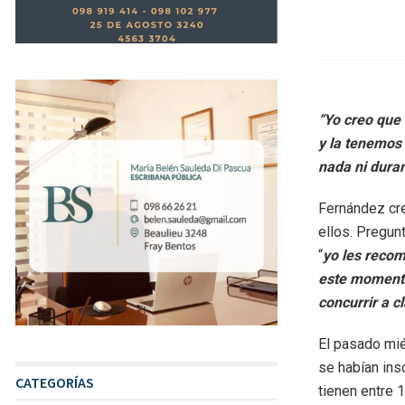
“Yo creo que 
y la tenemos 
nada ni duran
Fernández cre
ellos. Pregun
“
yo les recom
este momento 
concurrir a c
El pasado mi
se habían ins
CATEGORÍAS
tienen entre 