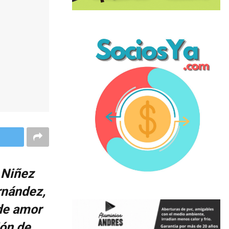
 Niñez
rnández,
 de amor
ión de