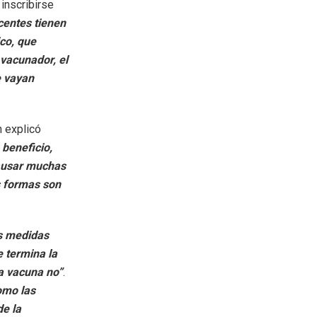
inscribirse
centes tienen
co, que
 vacunador, el
e vayan
n explicó
 beneficio,
causar muchas
s formas son
as medidas
e termina la
a vacuna no”
.
omo las
e la