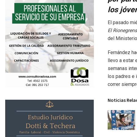
los jóve
El pasado mié
El Rionegren
del Ministeri
Fernández ha
llevo a estar
semanas inter
los padres e 
correr siempr
Noticias Rel