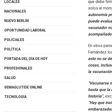
que debe firm
LOCALES
solos al mom
NACIONALES
autonomía pr
NUEVO BERLÍN
puede evaluar
vacunador no
OPORTUNIDAD LABORAL
acompañados 
POLICIALES
En otros país
POLÍTICA
Fernández lo
esto no se d
PORTADA DEL DÍA DE HOY
cosas, inclus
PROFESIONALES
la vacunació
SALUD
“Vacunarse n
SEMAGLUTIDE ONLINE
hasta que la 
historia”,
exc
TECNOLOGÍA
“Hay que insi
embarazadas.