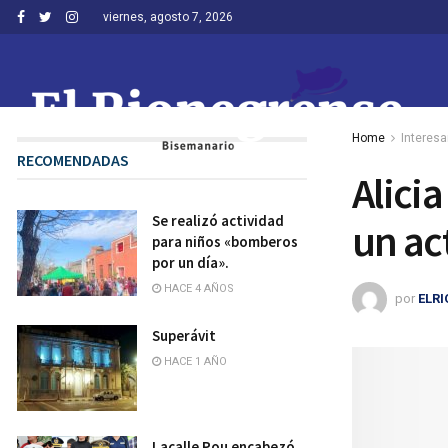
viernes, agosto 7, 2026
Home
Interesa
RECOMENDADAS
Alici
Se realizó actividad
un ac
para niños «bomberos
por un día».
HACE 4 AÑOS
por
ELR
Superávit
HACE 1 AÑO
Lacalle Pou encabezó