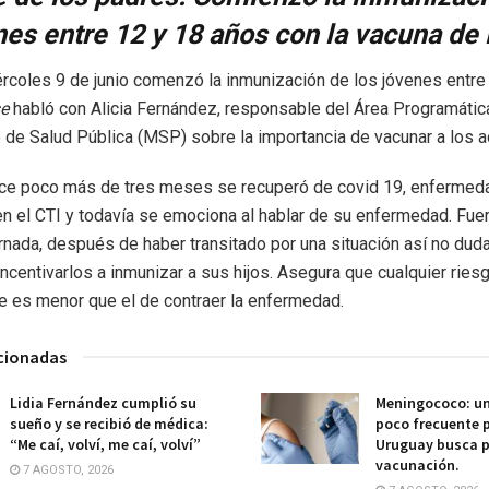
nes entre 12 y 18 años con la vacuna de 
rcoles 9 de junio comenzó la inmunización de los jóvenes entre
se
habló con Alicia Fernández, responsable del Área Programátic
o de Salud Pública (MSP) sobre la importancia de vacunar a los 
ce poco más de tres meses se recuperó de covid 19, enfermeda
 en el CTI y todavía se emociona al hablar de su enfermedad. Fue
nada, después de haber transitado por una situación así no duda
incentivarlos a inmunizar a sus hijos. Asegura que cualquier rie
e es menor que el de contraer la enfermedad.
acionadas
Lidia Fernández cumplió su
Meningococo: u
sueño y se recibió de médica:
poco frecuente 
“Me caí, volví, me caí, volví”
Uruguay busca p
vacunación.
7 AGOSTO, 2026