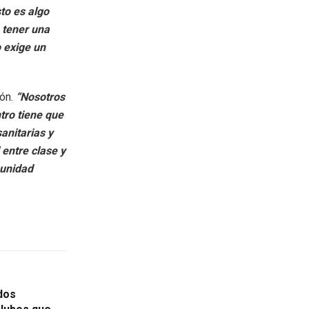
to es algo
e tener una
o exige un
ión.
“Nosotros
tro tiene que
anitarias y
 entre clase y
munidad
dos