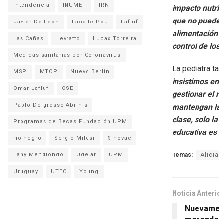
Intendencia
INUMET
IRN
impacto nutri
que no puede 
Javier De León
Lacalle Pou
Lafluf
alimentación 
Las Cañas
Levratto
Lucas Torreira
control de lo
Medidas sanitarias por Coronavirus
La pediatra t
MSP
MTOP
Nuevo Berlin
insistimos en
Omar Lafluf
OSE
gestionar el
Pablo Delgrosso Abrinis
mantengan las
clase, solo l
Programas de Becas Fundación UPM
educativa es 
rio negro
Sergio Milesi
Sinovac
Tany Mendiondo
Udelar
UPM
Temas:
Alici
Uruguay
UTEC
Young
Noticia Anteri
Nuevamen