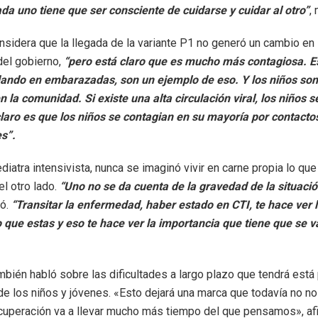
da uno tiene que ser consciente de cuidarse y cuidar al otro”
,
sidera que la llegada de la variante P1 no generó un cambio en 
 del gobierno,
“pero está claro que es mucho más contagiosa. 
dando en embarazadas, son un ejemplo de eso. Y los niños son
n la comunidad. Si existe una alta circulación viral, los niños 
laro es que los niños se contagian en su mayoría por contacto
es”.
diatra intensivista, nunca se imaginó vivir en carne propia lo qu
del otro lado.
“Uno no se da cuenta de la gravedad de la situaci
mó.
“Transitar la enfermedad, haber estado en CTI, te hace ver 
o que estas y eso te hace ver la importancia que tiene que se 
bién habló sobre las dificultades a largo plazo que tendrá est
 de los niños y jóvenes. «Esto dejará una marca que todavía no 
ecuperación va a llevar mucho más tiempo del que pensamos», af