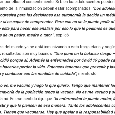
ar por ellos el consentimiento. Si bien los adolescentes pueden 
ento de la inmunización deben estar acompañados.
“Los adoles
ogresiva para las decisiones esa autonomía la decide un médi
 si es capaz de comprender. Pero eso no se le puede pedir al
 está para hacer ese análisis por eso lo que le pedimos es qu
de un padre, madre o tutor”,
explicó.
es del mundo ya se está inmunizando a esta franja etaria y segú
s resultados son muy buenos.
“Uno pone en la balanza riesgo –
ecidió porque sí. Además la enfermedad por Covid 19 puede 
o hacerles perder la vida. Entonces tenemos que prevenir y la
n y continuar con las medidas de cuidado”
,
manifestó.
o es, me vacuno y hago lo que quiero. Tengo que mantener l
mayoría de la población tenga la vacuna. No es me vacuno y s
lamó. En ese sentido dijo que
“la enfermedad te puede matar, l
stir y que lo piensen de esa manera. Tanto los adolescentes c
 Tienen que vacunarse. Hay que apelar a la responsabilidad d