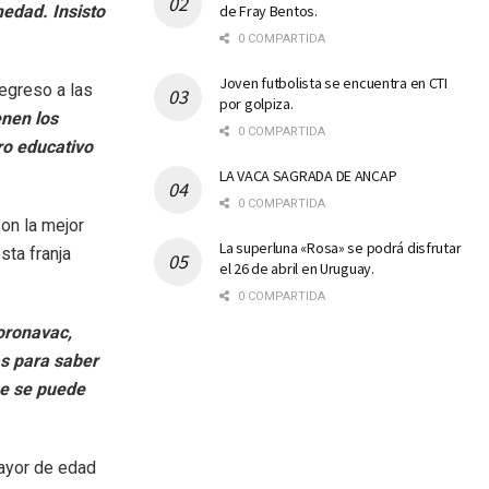
de Fray Bentos.
edad. Insisto
0 COMPARTIDA
Joven futbolista se encuentra en CTI
regreso a las
por golpiza.
enen los
0 COMPARTIDA
ro educativo
LA VACA SAGRADA DE ANCAP
0 COMPARTIDA
on la mejor
La superluna «Rosa» se podrá disfrutar
sta franja
el 26 de abril en Uruguay.
0 COMPARTIDA
oronavac,
s para saber
ue se puede
mayor de edad