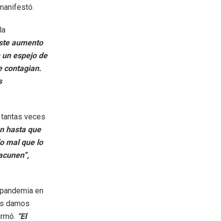
 manifestó.
la
Este aumento
 un espejo de
se contagian.
s
e tantas veces
ón hasta que
lo mal que lo
vacunen”,
á pandemia en
nos damos
irmó.
“El