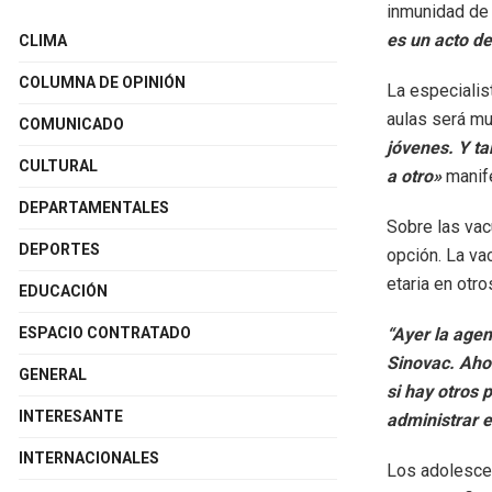
inmunidad de
es un acto d
CLIMA
COLUMNA DE OPINIÓN
La especialis
aulas será m
COMUNICADO
jóvenes. Y ta
CULTURAL
a otro»
manif
DEPARTAMENTALES
Sobre las vac
DEPORTES
opción. La va
etaria en otr
EDUCACIÓN
ESPACIO CONTRATADO
“Ayer la age
Sinovac. Aho
GENERAL
si hay otros
INTERESANTE
administrar 
INTERNACIONALES
Los adolescen