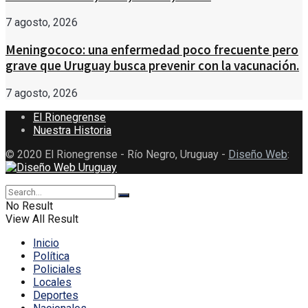
7 agosto, 2026
Meningococo: una enfermedad poco frecuente pero
grave que Uruguay busca prevenir con la vacunación.
7 agosto, 2026
El Rionegrense
Nuestra Historia
© 2020 El Rionegrense - Río Negro, Uruguay -
Diseño Web
:
No Result
View All Result
Inicio
Política
Policiales
Locales
Deportes