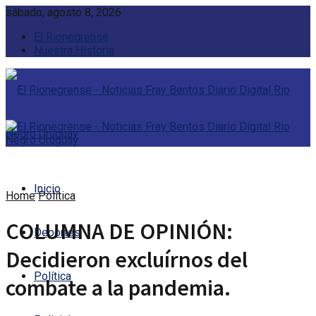
sábado, agosto 8, 2026
El Rionegrense
Nuestra Historia
Inicio
Home
Política
COLUMNA DE OPINIÓN:
Deportes
Decidieron excluírnos del
Política
combate a la pandemia.