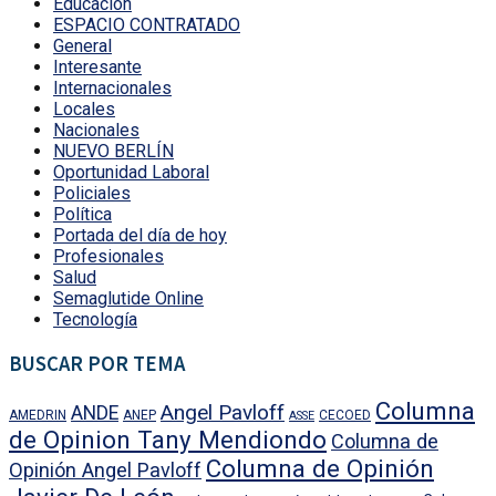
Educación
ESPACIO CONTRATADO
General
Interesante
Internacionales
Locales
Nacionales
NUEVO BERLÍN
Oportunidad Laboral
Policiales
Política
Portada del día de hoy
Profesionales
Salud
Semaglutide Online
Tecnología
BUSCAR POR TEMA
Columna
Angel Pavloff
ANDE
AMEDRIN
ANEP
CECOED
ASSE
de Opinion Tany Mendiondo
Columna de
Columna de Opinión
Opinión Angel Pavloff