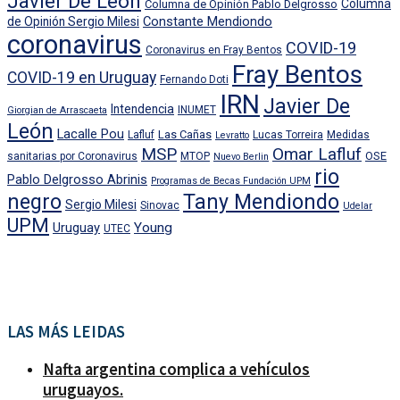
Javier De León
Columna
Columna de Opinión Pablo Delgrosso
Constante Mendiondo
de Opinión Sergio Milesi
coronavirus
COVID-19
Coronavirus en Fray Bentos
Fray Bentos
COVID-19 en Uruguay
Fernando Doti
IRN
Javier De
Intendencia
INUMET
Giorgian de Arrascaeta
León
Lacalle Pou
Las Cañas
Lafluf
Lucas Torreira
Medidas
Levratto
MSP
Omar Lafluf
OSE
sanitarias por Coronavirus
MTOP
Nuevo Berlin
rio
Pablo Delgrosso Abrinis
Programas de Becas Fundación UPM
negro
Tany Mendiondo
Sergio Milesi
Sinovac
Udelar
UPM
Uruguay
Young
UTEC
LAS MÁS LEIDAS
Nafta argentina complica a vehículos
uruguayos.