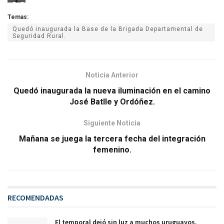
F
F
Temas:
u
u
Quedó inaugurada la Base de la Brigada Departamental de
e
e
Seguridad Rural.
n
n
t
t
e
e
Noticia Anterior
:
:
Quedó inaugurada la nueva iluminación en el camino
J
J
José Batlle y Ordóñez.
P
P
R
R
Siguiente Noticia
N
N
Mañana se juega la tercera fecha del integración
femenino.
RECOMENDADAS
El temporal dejó sin luz a muchos uruguayos.