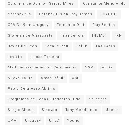
Columna de Opinión Sergio Milesi
Constante Mendiondo
coronavirus
Coronavirus en Fray Bentos
COVID-19
COVID-19 en Uruguay
Fernando Doti
Fray Bentos
Giorgian de Arrascaeta
Intendencia
INUMET
IRN
Javier De León
Lacalle Pou
Lafluf
Las Cañas
Levratto
Lucas Torreira
Medidas sanitarias por Coronavirus
MSP
MTOP
Nuevo Berlin
Omar Lafluf
OSE
Pablo Delgrosso Abrinis
Programas de Becas Fundación UPM
rio negro
Sergio Milesi
Sinovac
Tany Mendiondo
Udelar
UPM
Uruguay
UTEC
Young