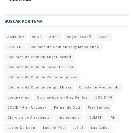
BUSCAR POR TEMA
AMEDRIN
ANDE
ANEP
Angel Pavloff
ASSE
CECOED
Columna de Opinion Tany Mendiondo
Columna de Opinión Angel Pavloff
Columna de Opinión Javier De León
Columna de Opinión Pablo Delgrosso
Columna de Opinión Sergio Milesi
Constante Mendiondo
coronavirus
Coronavirus en Fray Bentos
COVID-19
COVID-19 en Uruguay
Fernando Doti
Fray Bentos
Giorgian de Arrascaeta
Intendencia
INUMET
IRN
Javier De León
Lacalle Pou
Lafluf
Las Cañas