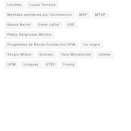
Levratto
Lucas Torreira
Medidas sanitarias por Coronavirus
MSP
MTOP
Nuevo Berlin
Omar Lafluf
OSE
Pablo Delgrosso Abrinis
Programas de Becas Fundación UPM
rio negro
Sergio Milesi
Sinovac
Tany Mendiondo
Udelar
UPM
Uruguay
UTEC
Young