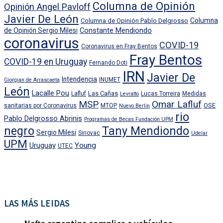
Columna de Opinión
Opinión Angel Pavloff
Javier De León
Columna
Columna de Opinión Pablo Delgrosso
Constante Mendiondo
de Opinión Sergio Milesi
coronavirus
COVID-19
Coronavirus en Fray Bentos
Fray Bentos
COVID-19 en Uruguay
Fernando Doti
IRN
Javier De
Intendencia
INUMET
Giorgian de Arrascaeta
León
Lacalle Pou
Las Cañas
Lafluf
Lucas Torreira
Medidas
Levratto
MSP
Omar Lafluf
OSE
sanitarias por Coronavirus
MTOP
Nuevo Berlin
rio
Pablo Delgrosso Abrinis
Programas de Becas Fundación UPM
negro
Tany Mendiondo
Sergio Milesi
Sinovac
Udelar
UPM
Uruguay
Young
UTEC
LAS MÁS LEIDAS