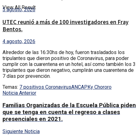
View All Result
5 agosto, 2026
UTEC reunió a más de 100 investigadores en Fray
Bentos.
4 agosto, 2026
Alrededor de las 16:30hs de hoy, fueron trasladados los
tripulantes que dieron positivo de Coronavirus, para poder
cumplir con la cuarentena en un hotel, así como también los 3
tripulantes que dieron negativo, cumplirán una cuarentena de
7 días por prevención.
Temas:
7 positivos Coronavirus
ANCAP
Ky Chororo
Noticia Anterior
Familias Organizadas de la Escuela Pública piden
que se tenga en cuenta el regreso a clases
presenciales en 2021.
Siguiente Noticia