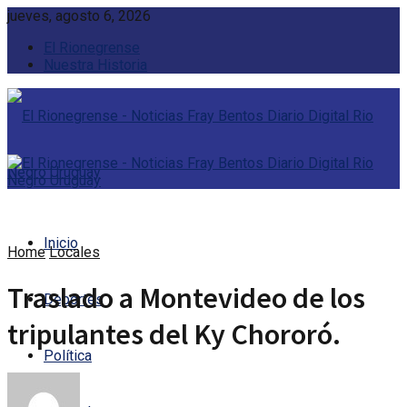
jueves, agosto 6, 2026
El Rionegrense
Nuestra Historia
Inicio
Home
Locales
Traslado a Montevideo de los
Deportes
tripulantes del Ky Chororó.
Política