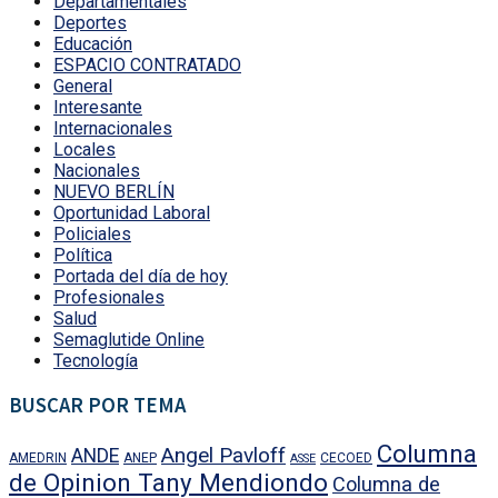
Departamentales
Deportes
Educación
ESPACIO CONTRATADO
General
Interesante
Internacionales
Locales
Nacionales
NUEVO BERLÍN
Oportunidad Laboral
Policiales
Política
Portada del día de hoy
Profesionales
Salud
Semaglutide Online
Tecnología
BUSCAR POR TEMA
Columna
Angel Pavloff
ANDE
AMEDRIN
ANEP
CECOED
ASSE
de Opinion Tany Mendiondo
Columna de