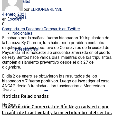
Policiales
por
ELRIONEGRENSE
4 enero, 2021
Locales
en
Locales
0
Compartir en Facebook
Compartir en Twitter
Nacionales
El sábado por la mañana fueron hisopados 10 tripulantes de
la barcaza Ky Chororó, tras haber sido posibles contactos
directos de un caso positivo de Coronavirus de la ciudad de
Profesionales
Paysandú. El remolcador se encuentra amarrado en el puerto
de Fray Bentos hace varios dias, mientras que los tripulantes,
cumplen aislamiento preventivo desde el día 27 de
diciembre.
El día 2 de enero se obtuvieron los resultados de los
hisopados y 7 fueron positivos. Luego de investigar el caso,
ANCAP decidió trasladar a los funcionarios a Montevideo.
Noticias Relacionadas
No Result
La Asociación Comercial de Río Negro advierte por
la caída de la actividad y la incertidumbre del sector.