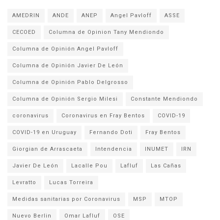
AMEDRIN
ANDE
ANEP
Angel Pavloff
ASSE
CECOED
Columna de Opinion Tany Mendiondo
Columna de Opinión Angel Pavloff
Columna de Opinión Javier De León
Columna de Opinión Pablo Delgrosso
Columna de Opinión Sergio Milesi
Constante Mendiondo
coronavirus
Coronavirus en Fray Bentos
COVID-19
COVID-19 en Uruguay
Fernando Doti
Fray Bentos
Giorgian de Arrascaeta
Intendencia
INUMET
IRN
Javier De León
Lacalle Pou
Lafluf
Las Cañas
Levratto
Lucas Torreira
Medidas sanitarias por Coronavirus
MSP
MTOP
Nuevo Berlin
Omar Lafluf
OSE