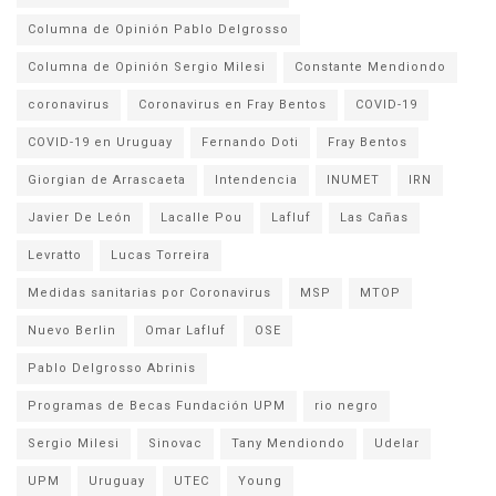
Columna de Opinión Pablo Delgrosso
Columna de Opinión Sergio Milesi
Constante Mendiondo
coronavirus
Coronavirus en Fray Bentos
COVID-19
COVID-19 en Uruguay
Fernando Doti
Fray Bentos
Giorgian de Arrascaeta
Intendencia
INUMET
IRN
Javier De León
Lacalle Pou
Lafluf
Las Cañas
Levratto
Lucas Torreira
Medidas sanitarias por Coronavirus
MSP
MTOP
Nuevo Berlin
Omar Lafluf
OSE
Pablo Delgrosso Abrinis
Programas de Becas Fundación UPM
rio negro
Sergio Milesi
Sinovac
Tany Mendiondo
Udelar
UPM
Uruguay
UTEC
Young