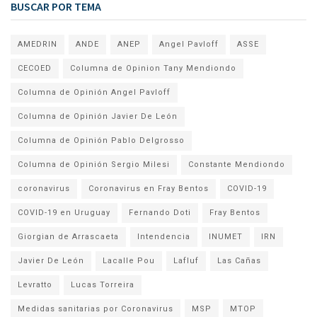
BUSCAR POR TEMA
AMEDRIN
ANDE
ANEP
Angel Pavloff
ASSE
CECOED
Columna de Opinion Tany Mendiondo
Columna de Opinión Angel Pavloff
Columna de Opinión Javier De León
Columna de Opinión Pablo Delgrosso
Columna de Opinión Sergio Milesi
Constante Mendiondo
coronavirus
Coronavirus en Fray Bentos
COVID-19
COVID-19 en Uruguay
Fernando Doti
Fray Bentos
Giorgian de Arrascaeta
Intendencia
INUMET
IRN
Javier De León
Lacalle Pou
Lafluf
Las Cañas
Levratto
Lucas Torreira
Medidas sanitarias por Coronavirus
MSP
MTOP