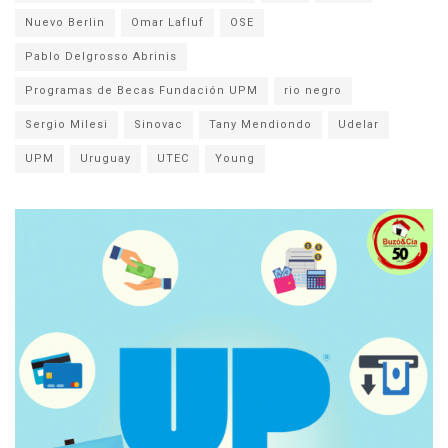
Nuevo Berlin
Omar Lafluf
OSE
Pablo Delgrosso Abrinis
Programas de Becas Fundación UPM
rio negro
Sergio Milesi
Sinovac
Tany Mendiondo
Udelar
UPM
Uruguay
UTEC
Young