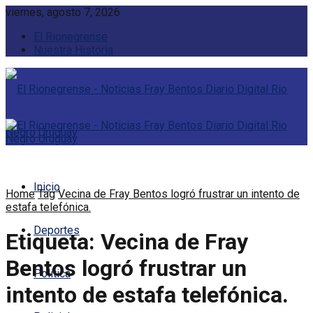
viernes, agosto 7, 2026
El Rionegrense
Nuestra Historia
Inicio
Home
Tag
Vecina de Fray Bentos logró frustrar un intento de
estafa telefónica.
Deportes
Etiqueta:
Vecina de Fray
Bentos logró frustrar un
Política
intento de estafa telefónica.