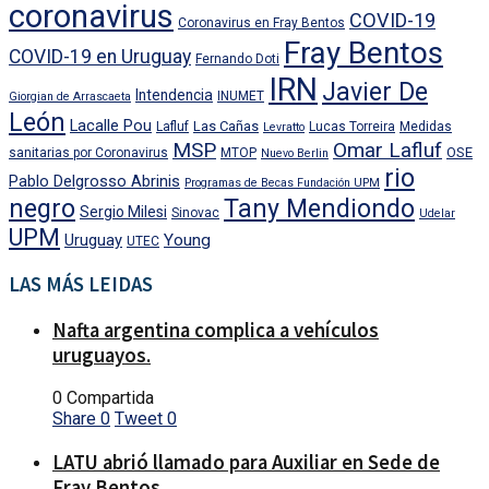
coronavirus
COVID-19
Coronavirus en Fray Bentos
Fray Bentos
COVID-19 en Uruguay
Fernando Doti
IRN
Javier De
Intendencia
INUMET
Giorgian de Arrascaeta
León
Lacalle Pou
Las Cañas
Lafluf
Lucas Torreira
Medidas
Levratto
MSP
Omar Lafluf
OSE
sanitarias por Coronavirus
MTOP
Nuevo Berlin
rio
Pablo Delgrosso Abrinis
Programas de Becas Fundación UPM
negro
Tany Mendiondo
Sergio Milesi
Sinovac
Udelar
UPM
Uruguay
Young
UTEC
LAS MÁS LEIDAS
Nafta argentina complica a vehículos
uruguayos.
0 Compartida
Share
0
Tweet
0
LATU abrió llamado para Auxiliar en Sede de
Fray Bentos.