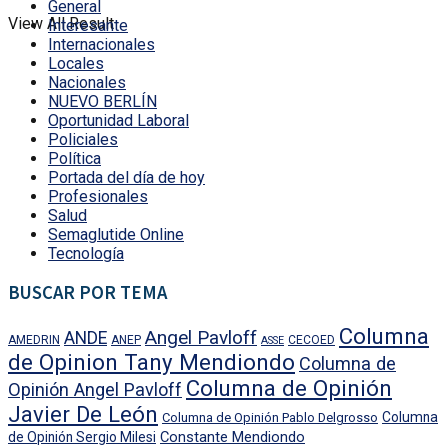
General
View All Result
Interesante
Internacionales
Locales
Nacionales
NUEVO BERLÍN
Oportunidad Laboral
Policiales
Política
Portada del día de hoy
Profesionales
Salud
Semaglutide Online
Tecnología
BUSCAR POR TEMA
Columna
Angel Pavloff
ANDE
AMEDRIN
ANEP
CECOED
ASSE
de Opinion Tany Mendiondo
Columna de
Columna de Opinión
Opinión Angel Pavloff
Javier De León
Columna
Columna de Opinión Pablo Delgrosso
Constante Mendiondo
de Opinión Sergio Milesi