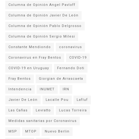
Columna de Opinión Angel Pavloff
Columna de Opinión Javier De León
Columna de Opinión Pablo Delgrosso
Columna de Opinión Sergio Milesi
Constante Mendiondo
coronavirus
Coronavirus en Fray Bentos
COVID-19
COVID-19 en Uruguay
Fernando Doti
Fray Bentos
Giorgian de Arrascaeta
Intendencia
INUMET
IRN
Javier De León
Lacalle Pou
Lafluf
Las Cañas
Levratto
Lucas Torreira
Medidas sanitarias por Coronavirus
MSP
MTOP
Nuevo Berlin