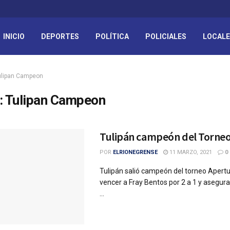
INICIO
DEPORTES
POLÍTICA
POLICIALES
LOCAL
ulipan Campeon
:
Tulipan Campeon
Tulipán campeón del Torneo
POR
ELRIONEGRENSE
11 MARZO, 2021
0
Tulipán salió campeón del torneo Apert
vencer a Fray Bentos por 2 a 1 y asegur
...