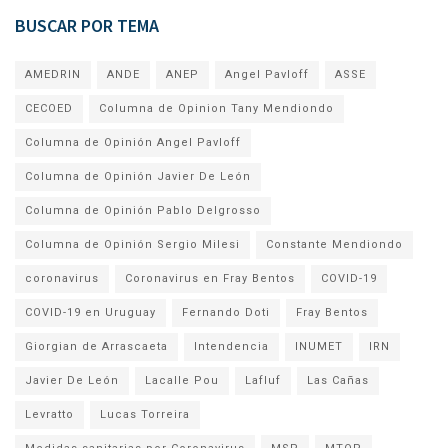
BUSCAR POR TEMA
AMEDRIN
ANDE
ANEP
Angel Pavloff
ASSE
CECOED
Columna de Opinion Tany Mendiondo
Columna de Opinión Angel Pavloff
Columna de Opinión Javier De León
Columna de Opinión Pablo Delgrosso
Columna de Opinión Sergio Milesi
Constante Mendiondo
coronavirus
Coronavirus en Fray Bentos
COVID-19
COVID-19 en Uruguay
Fernando Doti
Fray Bentos
Giorgian de Arrascaeta
Intendencia
INUMET
IRN
Javier De León
Lacalle Pou
Lafluf
Las Cañas
Levratto
Lucas Torreira