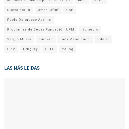
Medidas sanitarias por Coronavirus
MSP
MTOP
Nuevo Berlin
Omar Lafluf
OSE
Pablo Delgrosso Abrinis
Programas de Becas Fundación UPM
rio negro
Sergio Milesi
Sinovac
Tany Mendiondo
Udelar
UPM
Uruguay
UTEC
Young
LAS MÁS LEIDAS