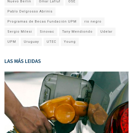
Nuevo Berlin
Omar Lafluf
OSE
Pablo Delgrosso Abrinis
Programas de Becas Fundación UPM
rio negro
Sergio Milesi
Sinovac
Tany Mendiondo
Udelar
UPM
Uruguay
UTEC
Young
LAS MÁS LEIDAS