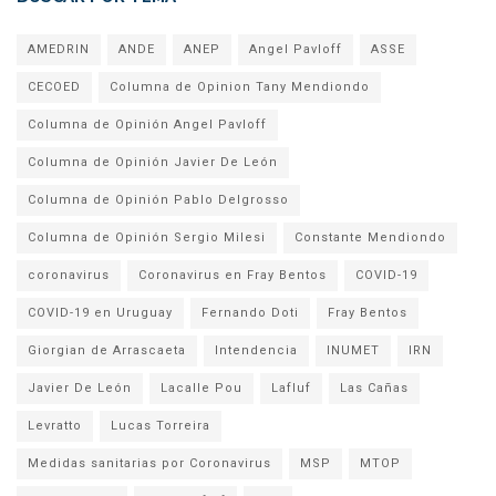
AMEDRIN
ANDE
ANEP
Angel Pavloff
ASSE
CECOED
Columna de Opinion Tany Mendiondo
Columna de Opinión Angel Pavloff
Columna de Opinión Javier De León
Columna de Opinión Pablo Delgrosso
Columna de Opinión Sergio Milesi
Constante Mendiondo
coronavirus
Coronavirus en Fray Bentos
COVID-19
COVID-19 en Uruguay
Fernando Doti
Fray Bentos
Giorgian de Arrascaeta
Intendencia
INUMET
IRN
Javier De León
Lacalle Pou
Lafluf
Las Cañas
Levratto
Lucas Torreira
Medidas sanitarias por Coronavirus
MSP
MTOP