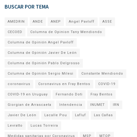
BUSCAR POR TEMA
AMEDRIN
ANDE
ANEP
Angel Pavloff
ASSE
CECOED
Columna de Opinion Tany Mendiondo
Columna de Opinión Angel Pavloff
Columna de Opinión Javier De León
Columna de Opinión Pablo Delgrosso
Columna de Opinión Sergio Milesi
Constante Mendiondo
coronavirus
Coronavirus en Fray Bentos
COVID-19
COVID-19 en Uruguay
Fernando Doti
Fray Bentos
Giorgian de Arrascaeta
Intendencia
INUMET
IRN
Javier De León
Lacalle Pou
Lafluf
Las Cañas
Levratto
Lucas Torreira
Medidas sanitarias por Coronavirus
MSP
MTOP