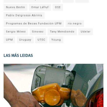
Nuevo Berlin
Omar Lafluf
OSE
Pablo Delgrosso Abrinis
Programas de Becas Fundación UPM
rio negro
Sergio Milesi
Sinovac
Tany Mendiondo
Udelar
UPM
Uruguay
UTEC
Young
LAS MÁS LEIDAS