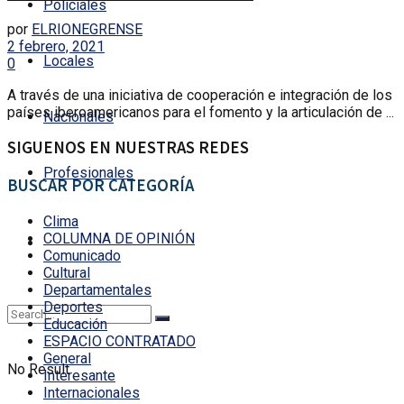
Policiales
por
ELRIONEGRENSE
2 febrero, 2021
Locales
0
A través de una iniciativa de cooperación e integración de los
países iberoamericanos para el fomento y la articulación de ...
Nacionales
SIGUENOS EN NUESTRAS REDES
Profesionales
BUSCAR POR CATEGORÍA
Clima
COLUMNA DE OPINIÓN
Comunicado
Cultural
Departamentales
Deportes
Educación
ESPACIO CONTRATADO
General
No Result
Interesante
Internacionales