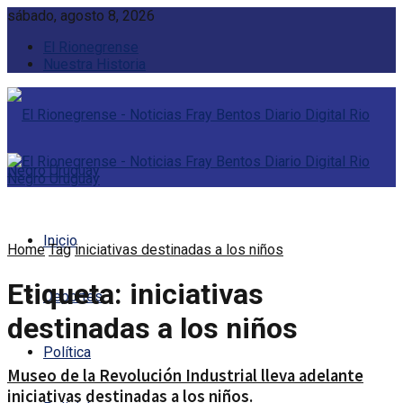
sábado, agosto 8, 2026
El Rionegrense
Nuestra Historia
Inicio
Home
Tag
iniciativas destinadas a los niños
Etiqueta:
iniciativas
Deportes
destinadas a los niños
Política
Museo de la Revolución Industrial lleva adelante
iniciativas destinadas a los niños.