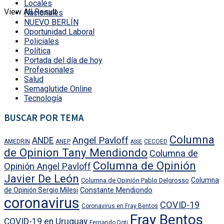
Locales
View All Result
Nacionales
NUEVO BERLÍN
Oportunidad Laboral
Policiales
Política
Portada del día de hoy
Profesionales
Salud
Semaglutide Online
Tecnología
BUSCAR POR TEMA
Columna
Angel Pavloff
ANDE
AMEDRIN
ANEP
CECOED
ASSE
de Opinion Tany Mendiondo
Columna de
Columna de Opinión
Opinión Angel Pavloff
Javier De León
Columna
Columna de Opinión Pablo Delgrosso
Constante Mendiondo
de Opinión Sergio Milesi
coronavirus
COVID-19
Coronavirus en Fray Bentos
Fray Bentos
COVID-19 en Uruguay
Fernando Doti