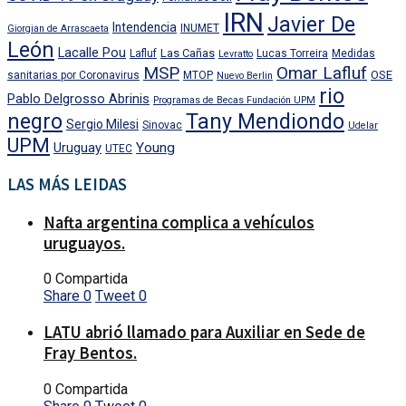
IRN
Javier De
Intendencia
INUMET
Giorgian de Arrascaeta
León
Lacalle Pou
Las Cañas
Lafluf
Lucas Torreira
Medidas
Levratto
MSP
Omar Lafluf
OSE
sanitarias por Coronavirus
MTOP
Nuevo Berlin
rio
Pablo Delgrosso Abrinis
Programas de Becas Fundación UPM
negro
Tany Mendiondo
Sergio Milesi
Sinovac
Udelar
UPM
Uruguay
Young
UTEC
LAS MÁS LEIDAS
Nafta argentina complica a vehículos
uruguayos.
0 Compartida
Share
0
Tweet
0
LATU abrió llamado para Auxiliar en Sede de
Fray Bentos.
0 Compartida