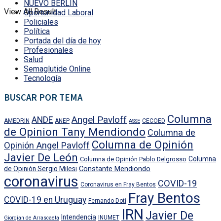
NUEVO BERLÍN
View All Result
Oportunidad Laboral
Policiales
Política
Portada del día de hoy
Profesionales
Salud
Semaglutide Online
Tecnología
BUSCAR POR TEMA
Columna
Angel Pavloff
ANDE
AMEDRIN
ANEP
CECOED
ASSE
de Opinion Tany Mendiondo
Columna de
Columna de Opinión
Opinión Angel Pavloff
Javier De León
Columna
Columna de Opinión Pablo Delgrosso
Constante Mendiondo
de Opinión Sergio Milesi
coronavirus
COVID-19
Coronavirus en Fray Bentos
Fray Bentos
COVID-19 en Uruguay
Fernando Doti
IRN
Javier De
Intendencia
INUMET
Giorgian de Arrascaeta