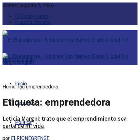
viernes, agosto 7, 2026
El Rionegrense
Nuestra Historia
Inicio
Home
Tag
emprendedora
Etiqueta:
emprendedora
Deportes
Leticia Margni: trato que el emprendimiento sea
Política
parte de mi vida
por
ELRIONEGRENSE