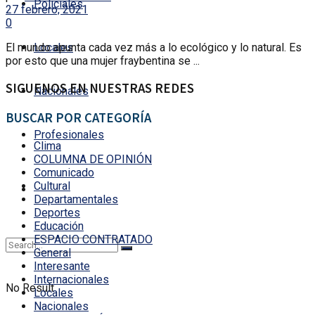
Policiales
27 febrero, 2021
0
El mundo apunta cada vez más a lo ecológico y lo natural. Es
Locales
por esto que una mujer fraybentina se ...
SIGUENOS EN NUESTRAS REDES
Nacionales
BUSCAR POR CATEGORÍA
Profesionales
Clima
COLUMNA DE OPINIÓN
Comunicado
Cultural
Departamentales
Deportes
Educación
ESPACIO CONTRATADO
General
Interesante
Internacionales
No Result
Locales
Nacionales