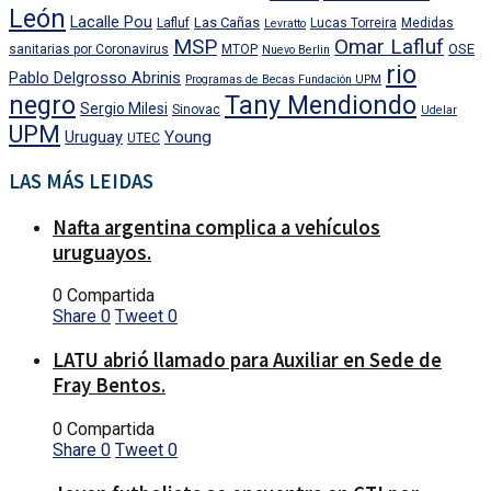
León
Lacalle Pou
Las Cañas
Lafluf
Lucas Torreira
Medidas
Levratto
MSP
Omar Lafluf
OSE
sanitarias por Coronavirus
MTOP
Nuevo Berlin
rio
Pablo Delgrosso Abrinis
Programas de Becas Fundación UPM
negro
Tany Mendiondo
Sergio Milesi
Sinovac
Udelar
UPM
Uruguay
Young
UTEC
LAS MÁS LEIDAS
Nafta argentina complica a vehículos
uruguayos.
0 Compartida
Share
0
Tweet
0
LATU abrió llamado para Auxiliar en Sede de
Fray Bentos.
0 Compartida
Share
0
Tweet
0