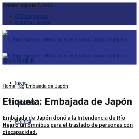
viernes, agosto 7, 2026
El Rionegrense
Nuestra Historia
Inicio
Home
Tag
Embajada de Japón
Etiqueta:
Embajada de Japón
Deportes
Embajada de Japón donó a la Intendencia de Río
Política
Negro un ómnibus para el traslado de personas con
discapacidad.