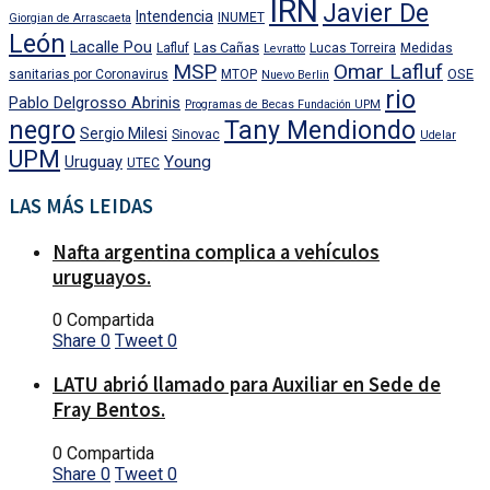
IRN
Javier De
Intendencia
INUMET
Giorgian de Arrascaeta
León
Lacalle Pou
Las Cañas
Lafluf
Lucas Torreira
Medidas
Levratto
MSP
Omar Lafluf
OSE
sanitarias por Coronavirus
MTOP
Nuevo Berlin
rio
Pablo Delgrosso Abrinis
Programas de Becas Fundación UPM
negro
Tany Mendiondo
Sergio Milesi
Sinovac
Udelar
UPM
Uruguay
Young
UTEC
LAS MÁS LEIDAS
Nafta argentina complica a vehículos
uruguayos.
0 Compartida
Share
0
Tweet
0
LATU abrió llamado para Auxiliar en Sede de
Fray Bentos.
0 Compartida
Share
0
Tweet
0