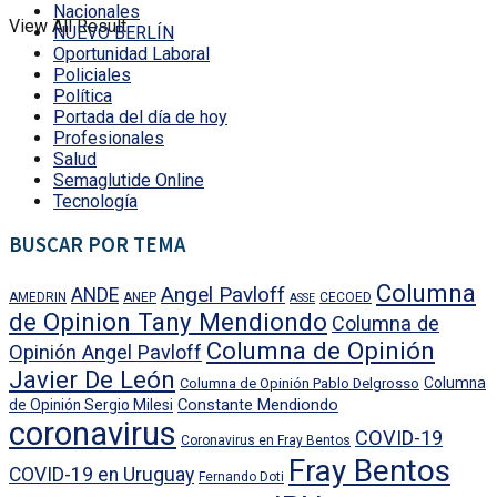
Nacionales
View All Result
NUEVO BERLÍN
Oportunidad Laboral
Policiales
Política
Portada del día de hoy
Profesionales
Salud
Semaglutide Online
Tecnología
BUSCAR POR TEMA
Columna
Angel Pavloff
ANDE
AMEDRIN
ANEP
CECOED
ASSE
de Opinion Tany Mendiondo
Columna de
Columna de Opinión
Opinión Angel Pavloff
Javier De León
Columna
Columna de Opinión Pablo Delgrosso
Constante Mendiondo
de Opinión Sergio Milesi
coronavirus
COVID-19
Coronavirus en Fray Bentos
Fray Bentos
COVID-19 en Uruguay
Fernando Doti