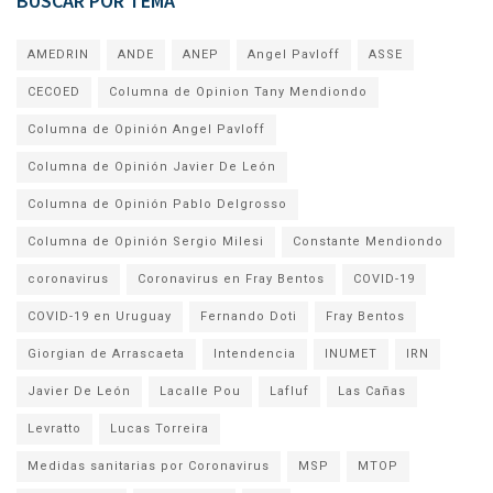
BUSCAR POR TEMA
AMEDRIN
ANDE
ANEP
Angel Pavloff
ASSE
CECOED
Columna de Opinion Tany Mendiondo
Columna de Opinión Angel Pavloff
Columna de Opinión Javier De León
Columna de Opinión Pablo Delgrosso
Columna de Opinión Sergio Milesi
Constante Mendiondo
coronavirus
Coronavirus en Fray Bentos
COVID-19
COVID-19 en Uruguay
Fernando Doti
Fray Bentos
Giorgian de Arrascaeta
Intendencia
INUMET
IRN
Javier De León
Lacalle Pou
Lafluf
Las Cañas
Levratto
Lucas Torreira
Medidas sanitarias por Coronavirus
MSP
MTOP