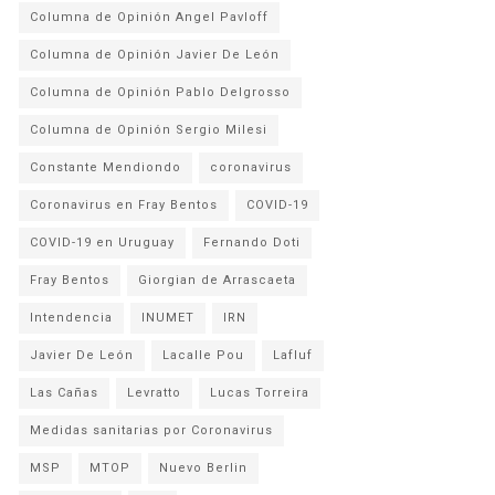
Columna de Opinión Angel Pavloff
Columna de Opinión Javier De León
Columna de Opinión Pablo Delgrosso
Columna de Opinión Sergio Milesi
Constante Mendiondo
coronavirus
Coronavirus en Fray Bentos
COVID-19
COVID-19 en Uruguay
Fernando Doti
Fray Bentos
Giorgian de Arrascaeta
Intendencia
INUMET
IRN
Javier De León
Lacalle Pou
Lafluf
Las Cañas
Levratto
Lucas Torreira
Medidas sanitarias por Coronavirus
MSP
MTOP
Nuevo Berlin