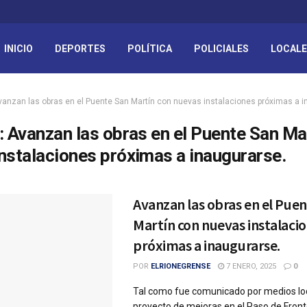
INICIO
DEPORTES
POLÍTICA
POLICIALES
LOCAL
vanzan las obras en el Puente San Martín con nuevas instalaciones próximas a i
:
Avanzan las obras en el Puente San Ma
nstalaciones próximas a inaugurarse.
Avanzan las obras en el Pue
Martín con nuevas instalaci
próximas a inaugurarse.
POR
ELRIONEGRENSE
7 ENERO, 2025
0
Tal como fue comunicado por medios loc
proyecto de mejoras en el Paso de Fron