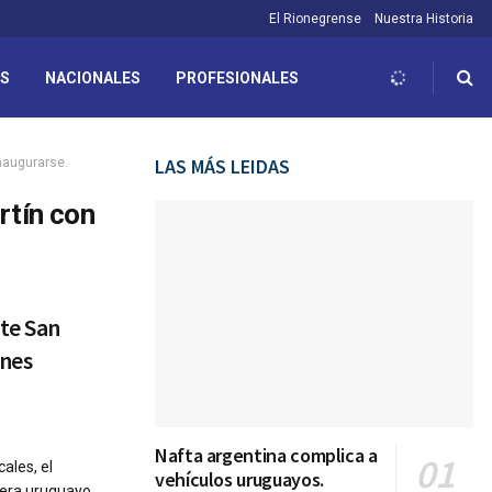
El Rionegrense
Nuestra Historia
ES
NACIONALES
PROFESIONALES
LAS MÁS LEIDAS
naugurarse.
rtín con
nte San
ones
Nafta argentina complica a
ales, el
vehículos uruguayos.
tera uruguayo,