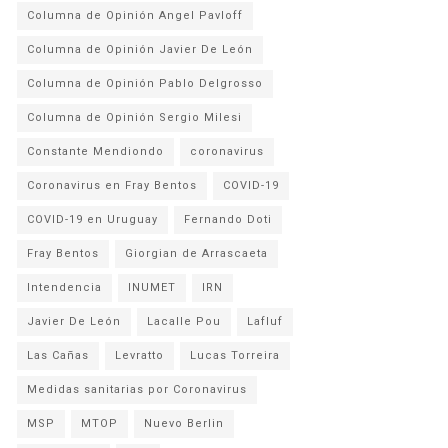
Columna de Opinión Angel Pavloff
Columna de Opinión Javier De León
Columna de Opinión Pablo Delgrosso
Columna de Opinión Sergio Milesi
Constante Mendiondo
coronavirus
Coronavirus en Fray Bentos
COVID-19
COVID-19 en Uruguay
Fernando Doti
Fray Bentos
Giorgian de Arrascaeta
Intendencia
INUMET
IRN
Javier De León
Lacalle Pou
Lafluf
Las Cañas
Levratto
Lucas Torreira
Medidas sanitarias por Coronavirus
MSP
MTOP
Nuevo Berlin