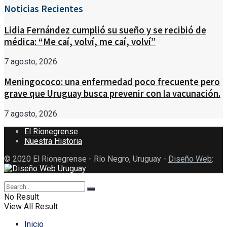
Noticias Recientes
Lidia Fernández cumplió su sueño y se recibió de
médica: “Me caí, volví, me caí, volví”
7 agosto, 2026
Meningococo: una enfermedad poco frecuente pero
grave que Uruguay busca prevenir con la vacunación.
7 agosto, 2026
El Rionegrense
Nuestra Historia
© 2020 El Rionegrense - Río Negro, Uruguay -
Diseño Web
:
No Result
View All Result
Inicio