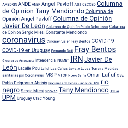
Columna
Angel Pavloff
ANDE
AMEDRIN
ANEP
CECOED
ASSE
de Opinion Tany Mendiondo
Columna de
Columna de Opinión
Opinión Angel Pavloff
Javier De León
Columna
Columna de Opinión Pablo Delgrosso
Constante Mendiondo
de Opinión Sergio Milesi
coronavirus
COVID-19
Coronavirus en Fray Bentos
Fray Bentos
COVID-19 en Uruguay
Fernando Doti
IRN
Javier De
Intendencia
INUMET
Giorgian de Arrascaeta
León
Lacalle Pou
Las Cañas
Lafluf
Lucas Torreira
Medidas
Levratto
MSP
Omar Lafluf
OSE
sanitarias por Coronavirus
MTOP
Nuevo Berlin
rio
Pablo Delgrosso Abrinis
Programas de Becas Fundación UPM
negro
Tany Mendiondo
Sergio Milesi
Sinovac
Udelar
UPM
Uruguay
Young
UTEC