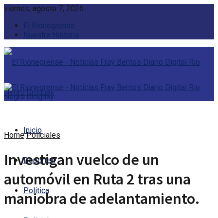
viernes, agosto 7, 2026
El Rionegrense
Nuestra Historia
Inicio
Home
Policiales
Investigan vuelco de un
Deportes
automóvil en Ruta 2 tras una
Política
maniobra de adelantamiento.