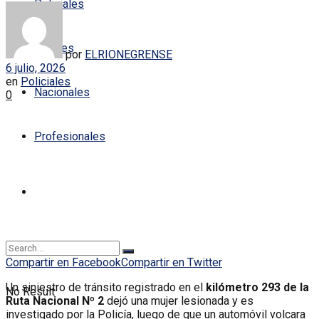
Policiales
Locales
por
ELRIONEGRENSE
6 julio, 2026
en
Policiales
Nacionales
0
Profesionales
Compartir en Facebook
Compartir en Twitter
Un siniestro de tránsito registrado en el
kilómetro 293 de la
No Result
Ruta Nacional Nº 2
dejó una mujer lesionada y es
investigado por la Policía, luego de que un automóvil volcara