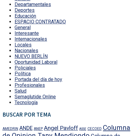
Departamentales
Deportes
Educación
ESPACIO CONTRATADO
General
Interesante
Internacionales
Locales
Nacionales
NUEVO BERLÍN
Oportunidad Laboral
Policiales
Política
Portada del día de hoy
Profesionales
Salud
Semaglutide Online
Tecnología
BUSCAR POR TEMA
Columna
Angel Pavloff
ANDE
AMEDRIN
ANEP
CECOED
ASSE
de Opinion Tany Mendiondo
Columna de