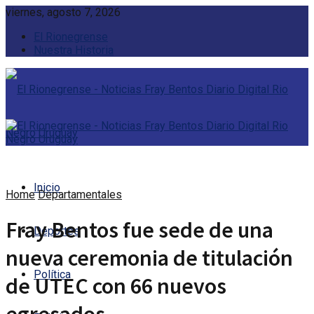
viernes, agosto 7, 2026
El Rionegrense
Nuestra Historia
Inicio
Home
Departamentales
Fray Bentos fue sede de una
Deportes
nueva ceremonia de titulación
Política
de UTEC con 66 nuevos