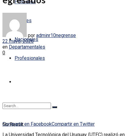
egresados
Policiales
Locales
por
adminr10negrense
Nacionales
22 mayo, 2026
en
Departamentales
0
Profesionales
Compartir en Facebook
Compartir en Twitter
No Result
La Universidad Tecnológica del Uruguay (UTEC) realizó en