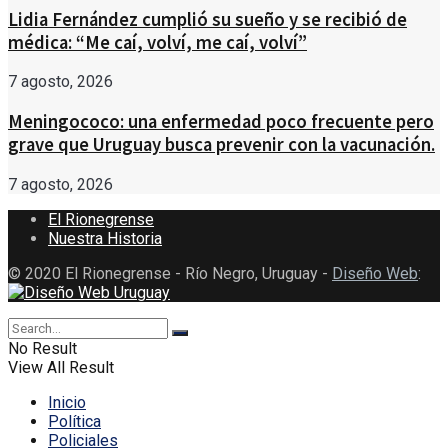
Lidia Fernández cumplió su sueño y se recibió de
médica: “Me caí, volví, me caí, volví”
7 agosto, 2026
Meningococo: una enfermedad poco frecuente pero
grave que Uruguay busca prevenir con la vacunación.
7 agosto, 2026
El Rionegrense
Nuestra Historia
© 2020 El Rionegrense - Río Negro, Uruguay -
Diseño Web
:
No Result
View All Result
Inicio
Política
Policiales