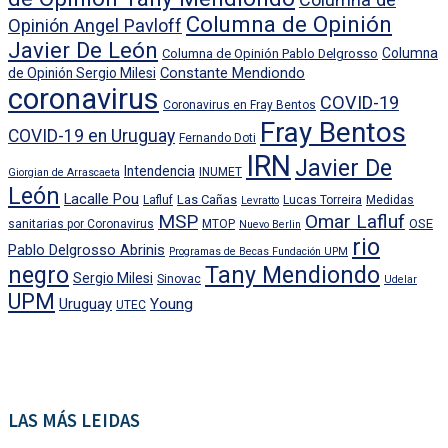
Columna de Opinión
Opinión Angel Pavloff
Javier De León
Columna
Columna de Opinión Pablo Delgrosso
Constante Mendiondo
de Opinión Sergio Milesi
coronavirus
COVID-19
Coronavirus en Fray Bentos
Fray Bentos
COVID-19 en Uruguay
Fernando Doti
IRN
Javier De
Intendencia
INUMET
Giorgian de Arrascaeta
León
Lacalle Pou
Las Cañas
Lafluf
Lucas Torreira
Medidas
Levratto
MSP
Omar Lafluf
OSE
sanitarias por Coronavirus
MTOP
Nuevo Berlin
rio
Pablo Delgrosso Abrinis
Programas de Becas Fundación UPM
negro
Tany Mendiondo
Sergio Milesi
Sinovac
Udelar
UPM
Uruguay
Young
UTEC
LAS MÁS LEIDAS