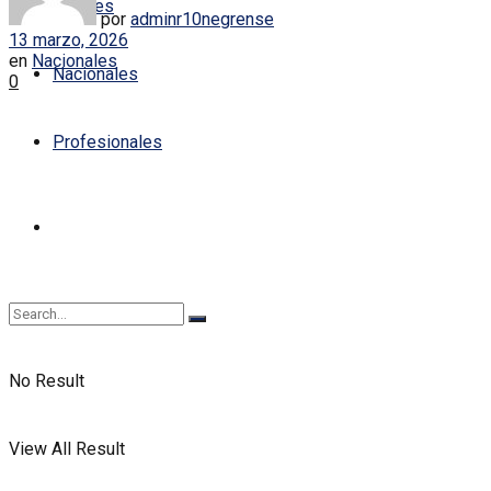
Locales
por
adminr10negrense
13 marzo, 2026
en
Nacionales
Nacionales
0
Profesionales
No Result
View All Result