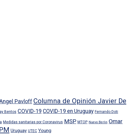
Columna de Opinión Javier De
Angel Pavloff
COVID-19
COVID-19 en Uruguay
ray Bentos
Fernando Doti
MSP
Omar
ra
Medidas sanitarias por Coronavirus
MTOP
Nuevo Berlin
PM
Uruguay
Young
UTEC