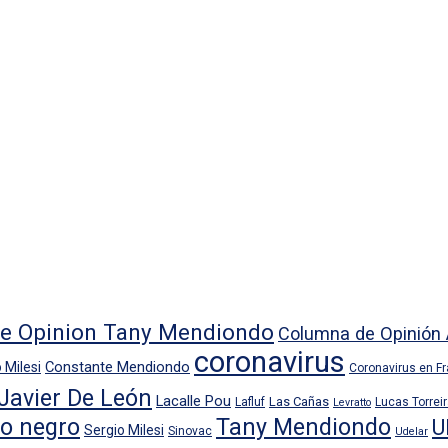
e Opinion Tany Mendiondo
Columna de Opinión 
coronavirus
Constante Mendiondo
 Milesi
Coronavirus en F
Javier De León
Lacalle Pou
Las Cañas
Lafluf
Lucas Torrei
Levratto
io negro
Tany Mendiondo
U
Sergio Milesi
Sinovac
Udelar