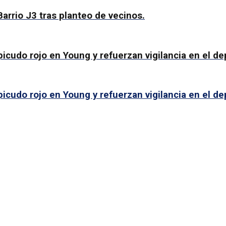
Barrio J3 tras planteo de vecinos.
icudo rojo en Young y refuerzan vigilancia en el d
icudo rojo en Young y refuerzan vigilancia en el d