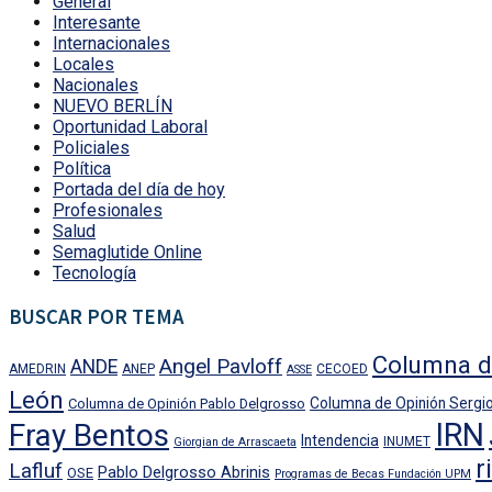
General
Interesante
Internacionales
Locales
Nacionales
NUEVO BERLÍN
Oportunidad Laboral
Policiales
Política
Portada del día de hoy
Profesionales
Salud
Semaglutide Online
Tecnología
BUSCAR POR TEMA
Columna d
Angel Pavloff
ANDE
AMEDRIN
ANEP
CECOED
ASSE
León
Columna de Opinión Sergio
Columna de Opinión Pablo Delgrosso
IRN
Fray Bentos
Intendencia
INUMET
Giorgian de Arrascaeta
r
Lafluf
Pablo Delgrosso Abrinis
OSE
Programas de Becas Fundación UPM