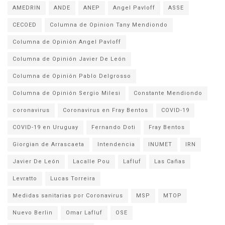
AMEDRIN
ANDE
ANEP
Angel Pavloff
ASSE
CECOED
Columna de Opinion Tany Mendiondo
Columna de Opinión Angel Pavloff
Columna de Opinión Javier De León
Columna de Opinión Pablo Delgrosso
Columna de Opinión Sergio Milesi
Constante Mendiondo
coronavirus
Coronavirus en Fray Bentos
COVID-19
COVID-19 en Uruguay
Fernando Doti
Fray Bentos
Giorgian de Arrascaeta
Intendencia
INUMET
IRN
Javier De León
Lacalle Pou
Lafluf
Las Cañas
Levratto
Lucas Torreira
Medidas sanitarias por Coronavirus
MSP
MTOP
Nuevo Berlin
Omar Lafluf
OSE