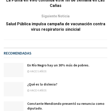
La Punta en Vivo continúa este fin de semana en Las
Cañas
Siguiente Noticia
Salud Pública impulsa campaña de vacunación contra
virus respiratorio sincicial
RECOMENDADAS
En Río Negro hay un 30% más de pobres.
HACE 5 AÑOS
¿Qué es la dislexia?
HACE 4 AÑOS
Constante Mendiondo presentó su renuncia como
diputado.