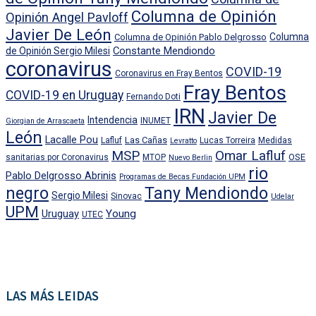
Columna de Opinión
Opinión Angel Pavloff
Javier De León
Columna
Columna de Opinión Pablo Delgrosso
Constante Mendiondo
de Opinión Sergio Milesi
coronavirus
COVID-19
Coronavirus en Fray Bentos
Fray Bentos
COVID-19 en Uruguay
Fernando Doti
IRN
Javier De
Intendencia
INUMET
Giorgian de Arrascaeta
León
Lacalle Pou
Las Cañas
Lafluf
Lucas Torreira
Medidas
Levratto
MSP
Omar Lafluf
OSE
sanitarias por Coronavirus
MTOP
Nuevo Berlin
rio
Pablo Delgrosso Abrinis
Programas de Becas Fundación UPM
negro
Tany Mendiondo
Sergio Milesi
Sinovac
Udelar
UPM
Uruguay
Young
UTEC
LAS MÁS LEIDAS