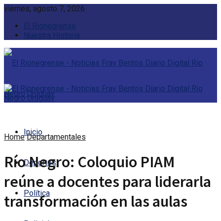
viernes, agosto 7, 2026
El Rionegrense
Nuestra Historia
Inicio
Home
Departamentales
Río Negro: Coloquio PIAM
Deportes
reúne a docentes para liderarla
Política
transformación en las aulas