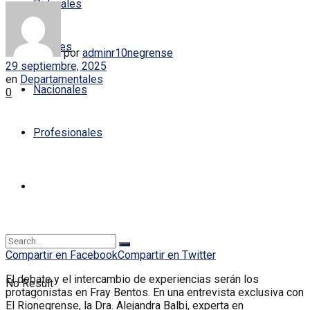
Policiales
Locales
por
adminr10negrense
29 septiembre, 2025
en
Departamentales
Nacionales
0
Profesionales
Compartir en Facebook
Compartir en Twitter
El debate y el intercambio de experiencias serán los
No Result
protagonistas en Fray Bentos. En una entrevista exclusiva con
El Rionegrense, la Dra. Alejandra Balbi, experta en