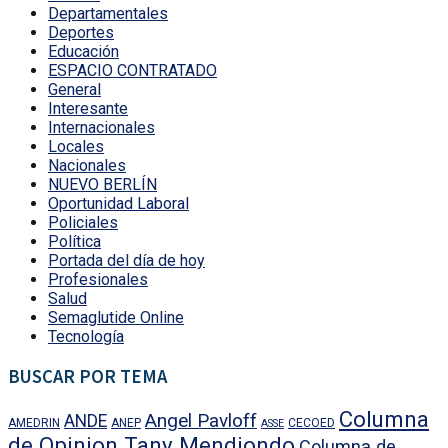
Departamentales
Deportes
Educación
ESPACIO CONTRATADO
General
Interesante
Internacionales
Locales
Nacionales
NUEVO BERLÍN
Oportunidad Laboral
Policiales
Política
Portada del día de hoy
Profesionales
Salud
Semaglutide Online
Tecnología
BUSCAR POR TEMA
Columna
Angel Pavloff
ANDE
AMEDRIN
ANEP
CECOED
ASSE
de Opinion Tany Mendiondo
Columna de