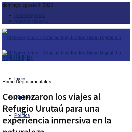
domingo, agosto 9, 2026
El Rionegrense
Nuestra Historia
Inicio
Home
Departamentales
Comenzaron los viajes al
Deportes
Refugio Urutaú para una
Política
experiencia inmersiva en la