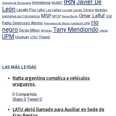
IRN
Javier De
Intendencia
INUMET
Giorgian de Arrascaeta
León
Lacalle Pou
Las Cañas
Lafluf
Lucas Torreira
Medidas
Levratto
MSP
Omar Lafluf
OSE
sanitarias por Coronavirus
MTOP
Nuevo Berlin
rio
Pablo Delgrosso Abrinis
Programas de Becas Fundación UPM
negro
Tany Mendiondo
Sergio Milesi
Sinovac
Udelar
UPM
Uruguay
Young
UTEC
LAS MÁS LEIDAS
Nafta argentina complica a vehículos
uruguayos.
0 Compartida
Share
0
Tweet
0
LATU abrió llamado para Auxiliar en Sede de
Fray Bentos.