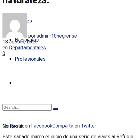
naturaleza.
Policiales
Locales
por
adminr10negrense
Nacionales
18 agosto, 2025
en
Departamentales
0
Profesionales
Compartir en Facebook
Compartir en Twitter
No Result
Este sábado marcó el inicio de una serie de viajes al Refugio