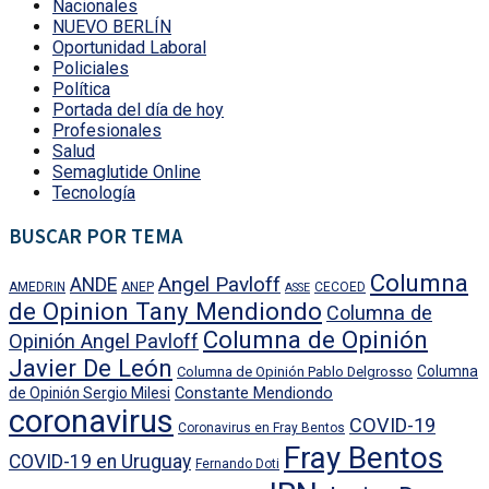
Nacionales
NUEVO BERLÍN
Oportunidad Laboral
Policiales
Política
Portada del día de hoy
Profesionales
Salud
Semaglutide Online
Tecnología
BUSCAR POR TEMA
Columna
Angel Pavloff
ANDE
AMEDRIN
ANEP
CECOED
ASSE
de Opinion Tany Mendiondo
Columna de
Columna de Opinión
Opinión Angel Pavloff
Javier De León
Columna
Columna de Opinión Pablo Delgrosso
Constante Mendiondo
de Opinión Sergio Milesi
coronavirus
COVID-19
Coronavirus en Fray Bentos
Fray Bentos
COVID-19 en Uruguay
Fernando Doti