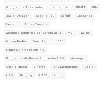
Giorgian de Arrascaeta
Intendencia
INUMET
IRN
Javier De León
Lacalle Pou
Lafluf
Las Cañas
Levratto
Lucas Torreira
Medidas sanitarias por Coronavirus
MSP
MTOP
Nuevo Berlin
Omar Lafluf
OSE
Pablo Delgrosso Abrinis
Programas de Becas Fundación UPM
rio negro
Sergio Milesi
Sinovac
Tany Mendiondo
Udelar
UPM
Uruguay
UTEC
Young