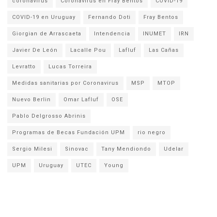
coronavirus
Coronavirus en Fray Bentos
COVID-19
COVID-19 en Uruguay
Fernando Doti
Fray Bentos
Giorgian de Arrascaeta
Intendencia
INUMET
IRN
Javier De León
Lacalle Pou
Lafluf
Las Cañas
Levratto
Lucas Torreira
Medidas sanitarias por Coronavirus
MSP
MTOP
Nuevo Berlin
Omar Lafluf
OSE
Pablo Delgrosso Abrinis
Programas de Becas Fundación UPM
rio negro
Sergio Milesi
Sinovac
Tany Mendiondo
Udelar
UPM
Uruguay
UTEC
Young