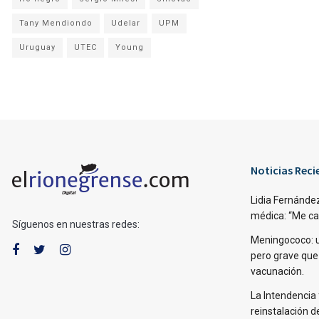
Tany Mendiondo
Udelar
UPM
Uruguay
UTEC
Young
Noticias Reci
Lidia Fernández
médica: “Me caí,
Síguenos en nuestras redes:
Meningococo: 
pero grave que
vacunación.
La Intendencia 
reinstalación d