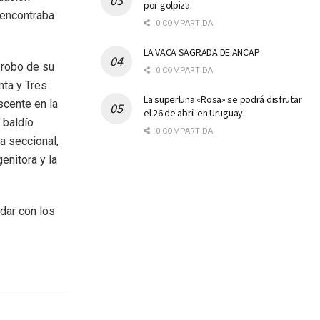
por golpiza.
 encontraba
0 COMPARTIDA
LA VACA SAGRADA DE ANCAP
 robo de su
0 COMPARTIDA
nta y Tres
La superluna «Rosa» se podrá disfrutar
scente en la
el 26 de abril en Uruguay.
 baldío
0 COMPARTIDA
a seccional,
enitora y la
dar con los