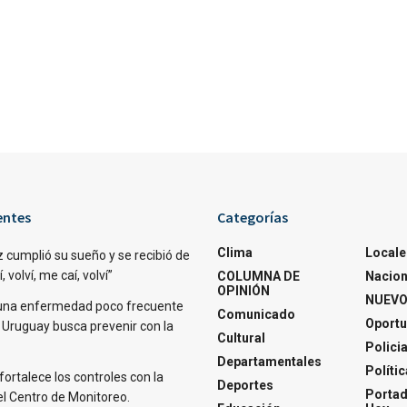
entes
Categorías
Clima
Locale
 cumplió su sueño y se recibió de
 volví, me caí, volví”
COLUMNA DE
Nacion
OPINIÓN
NUEVO
una enfermedad poco frecuente
Comunicado
Oportu
 Uruguay busca prevenir con la
Cultural
Polici
Departamentales
Polític
fortalece los controles con la
Deportes
Portad
el Centro de Monitoreo.