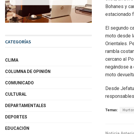
Bohanes y cam
estacionado fr
El segundo ca
moto desde la
CATEGORÍAS
Orientales. P
rambla costan
cercano al Po
CLIMA
negándose a d
COLUMNA DE OPINIÓN
moto devuelta
COMUNICADO
Desde Jefatur
CULTURAL
responsables 
DEPARTAMENTALES
Temas:
Hurto
DEPORTES
EDUCACIÓN
Noticia Anteri