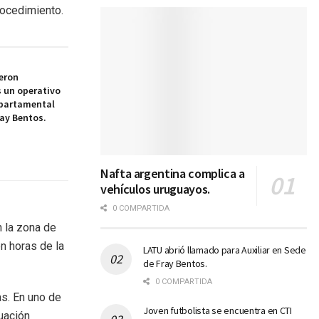
rocedimiento.
eron
 un operativo
epartamental
ay Bentos.
Nafta argentina complica a
vehículos uruguayos.
0 COMPARTIDA
n la zona de
en horas de la
LATU abrió llamado para Auxiliar en Sede
de Fray Bentos.
0 COMPARTIDA
as. En uno de
Joven futbolista se encuentra en CTI
uación