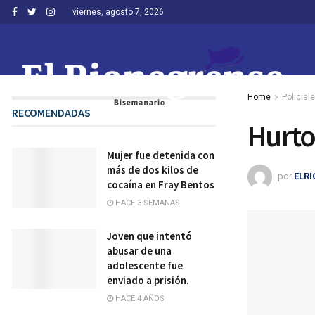
viernes, agosto 7, 2026
Home
Policial
RECOMENDADAS
Hurto
Mujer fue detenida con
más de dos kilos de
por
ELR
cocaína en Fray Bentos
HACE 3 SEMANAS
Joven que intentó
abusar de una
adolescente fue
enviado a prisión.
HACE 4 AÑOS