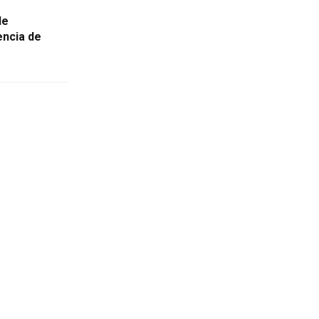
de
encia de