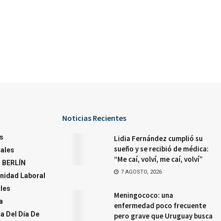
Noticias Recientes
s
Lidia Fernández cumplió su
sueño y se recibió de médica:
ales
“Me caí, volví, me caí, volví”
 BERLÍN
7 AGOSTO, 2026
nidad Laboral
ales
Meningococo: una
a
enfermedad poco frecuente
a Del Día De
pero grave que Uruguay busca