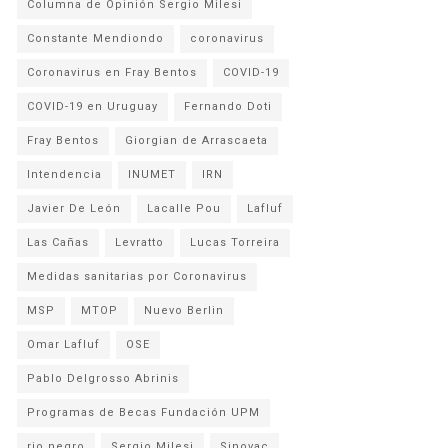
Columna de Opinión Sergio Milesi
Constante Mendiondo
coronavirus
Coronavirus en Fray Bentos
COVID-19
COVID-19 en Uruguay
Fernando Doti
Fray Bentos
Giorgian de Arrascaeta
Intendencia
INUMET
IRN
Javier De León
Lacalle Pou
Lafluf
Las Cañas
Levratto
Lucas Torreira
Medidas sanitarias por Coronavirus
MSP
MTOP
Nuevo Berlin
Omar Lafluf
OSE
Pablo Delgrosso Abrinis
Programas de Becas Fundación UPM
rio negro
Sergio Milesi
Sinovac