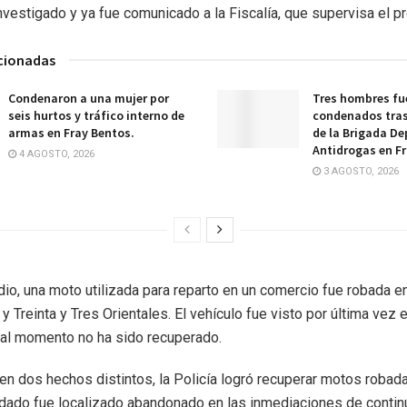
nvestigado y ya fue comunicado a la Fiscalía, que supervisa el p
acionadas
Condenaron a una mujer por
Tres hombres fu
seis hurtos y tráfico interno de
condenados tras
armas en Fray Bentos.
de la Brigada D
Antidrogas en Fr
4 AGOSTO, 2026
3 AGOSTO, 2026
dio, una moto utilizada para reparto en un comercio fue robada e
a y Treinta y Tres Orientales. El vehículo fue visto por última vez 
 al momento no ha sido recuperado.
en dos hechos distintos, la Policía logró recuperar motos robad
rodado fue localizado abandonado en las inmediaciones de contin