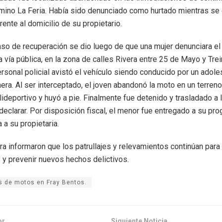
ino La Feria. Había sido denunciado como hurtado mientras se
ente al domicilio de su propietario.
so de recuperación se dio luego de que una mujer denunciara el
 vía pública, en la zona de calles Rivera entre 25 de Mayo y Trei
ersonal policial avistó el vehículo siendo conducido por un adole
era. Al ser interceptado, el joven abandonó la moto en un terreno
lideportivo y huyó a pie. Finalmente fue detenido y trasladado a l
eclarar. Por disposición fiscal, el menor fue entregado a su prog
 a su propietaria.
a informaron que los patrullajes y relevamientos continúan para 
y prevenir nuevos hechos delictivos.
s de motos en Fray Bentos.
or
Siguiente Noticia