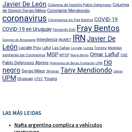
Javier De León
Columna
Columna de Opinión Pablo Delgrosso
Constante Mendiondo
de Opinión Sergio Milesi
coronavirus
COVID-19
Coronavirus en Fray Bentos
Fray Bentos
COVID-19 en Uruguay
Fernando Doti
IRN
Javier De
Intendencia
INUMET
Giorgian de Arrascaeta
León
Lacalle Pou
Las Cañas
Lafluf
Lucas Torreira
Medidas
Levratto
MSP
Omar Lafluf
OSE
sanitarias por Coronavirus
MTOP
Nuevo Berlin
rio
Pablo Delgrosso Abrinis
Programas de Becas Fundación UPM
negro
Tany Mendiondo
Sergio Milesi
Sinovac
Udelar
UPM
Uruguay
Young
UTEC
LAS MÁS LEIDAS
Nafta argentina complica a vehículos
uruguayos.