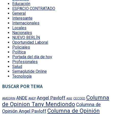
Educación
ESPACIO CONTRATADO
General
Interesante
Internacionales
Locales
Nacionales
NUEVO BERLÍN
Oportunidad Laboral
Policiales
Política
Portada del día de hoy
Profesionales
Salud
Semaglutide Online
Tecnología
BUSCAR POR TEMA
Columna
Angel Pavloff
ANDE
AMEDRIN
ANEP
CECOED
ASSE
de Opinion Tany Mendiondo
Columna de
Columna de Opinión
Opinión Angel Pavloff