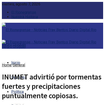
viernes, agosto 7, 2026
El Rionegrense
Nuestra Historia
Inicio
Home
General
INUMET advirtió por tormentas
Deportes
fuertes y precipitaciones
Política
puntualmente copiosas.