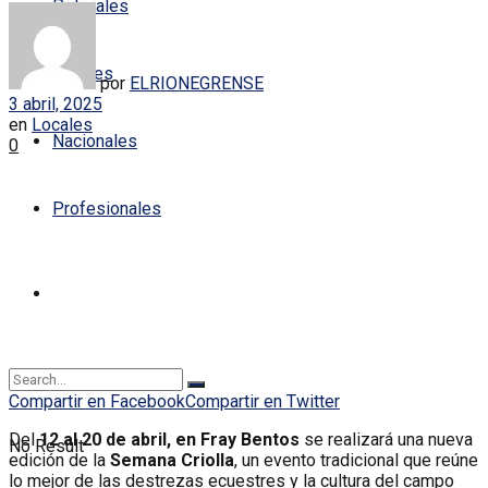
Policiales
Locales
por
ELRIONEGRENSE
3 abril, 2025
en
Locales
Nacionales
0
Profesionales
Compartir en Facebook
Compartir en Twitter
Del
12 al 20 de abril, en Fray Bentos
se realizará una nueva
No Result
edición de la
Semana Criolla
, un evento tradicional que reúne
lo mejor de las destrezas ecuestres y la cultura del campo