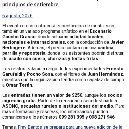
principios de setiembre.
6 agosto, 2026
El evento no solo ofrecerá espectáculos de monta, sino
también un variado programa artístico en el
Escenario
Gaucho Grasso
, donde actuarán
artistas locales,
nacionales e internacionales
, con la conducción de
Javier
Berlingere
. Además, el predio contará con una
cantina,
parrilla y repostería
, donde los asistentes podrán disfrutar
de
asado con cuero, chorizos y tortas fritas
.
Los relatos estarán a cargo de los experimentados
Ernesto
Garufaldi y Pocho Sosa
, con el floreo de
Juan Hernández
,
mientras que la organización tendrá como capataz de campo
a
Omar Terán
.
Las
entradas tienen un valor de $250
, aunque los
socios
ingresan gratis
. Parte de lo recaudado será destinado a
ASONC, escuelas rurales e instituciones del medio
. Para
más información y reservas, los interesados pueden
comunicarse a los números
099 281 395 y 098 271 946
.
Temas:
Fray Bentos se prepara para una nueva edición de la