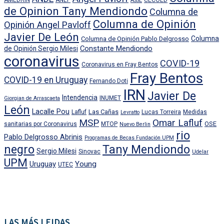
AMEDRIN
ANEP
CECOED
ASSE
de Opinion Tany Mendiondo
Columna de
Columna de Opinión
Opinión Angel Pavloff
Javier De León
Columna
Columna de Opinión Pablo Delgrosso
Constante Mendiondo
de Opinión Sergio Milesi
coronavirus
COVID-19
Coronavirus en Fray Bentos
Fray Bentos
COVID-19 en Uruguay
Fernando Doti
IRN
Javier De
Intendencia
INUMET
Giorgian de Arrascaeta
León
Lacalle Pou
Las Cañas
Lafluf
Lucas Torreira
Medidas
Levratto
MSP
Omar Lafluf
OSE
sanitarias por Coronavirus
MTOP
Nuevo Berlin
rio
Pablo Delgrosso Abrinis
Programas de Becas Fundación UPM
negro
Tany Mendiondo
Sergio Milesi
Sinovac
Udelar
UPM
Uruguay
Young
UTEC
LAS MÁS LEIDAS