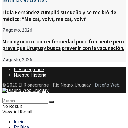
Noticias Recientes
Lidia Fernández cumplió su sueño y se recibió de
médica: “Me caí, volví, me caí, volví”
7 agosto, 2026
Meningococo: una enfermedad poco frecuente pero
grave que Uruguay busca prevenir con la vacunación.
7 agosto, 2026
El Rionegrense
Nuestra Historia
© 2020 El Rionegrense - Río Negro, Uruguay -
Diseño Web
:
No Result
View All Result
Inicio
Política