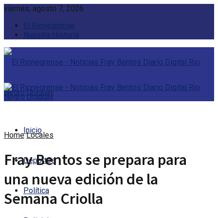
viernes, agosto 7, 2026
El Rionegrense
Nuestra Historia
Inicio
Home
Locales
Fray Bentos se prepara para
Deportes
una nueva edición de la
Política
Semana Criolla