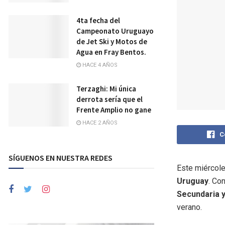
4ta fecha del
Campeonato Uruguayo
de Jet Ski y Motos de
Agua en Fray Bentos.
HACE 4 AÑOS
Terzaghi: Mi única
derrota sería que el
Frente Amplio no gane
HACE 2 AÑOS
C
SÍGUENOS EN NUESTRA REDES
Este miércole
Uruguay
. Co
Secundaria 
verano.