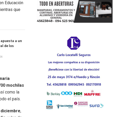
 en Educación
mientras que
 apuesta a un
al de los
24
maria
700 mochilas
 así como la
odo el país.
e diciembre
,