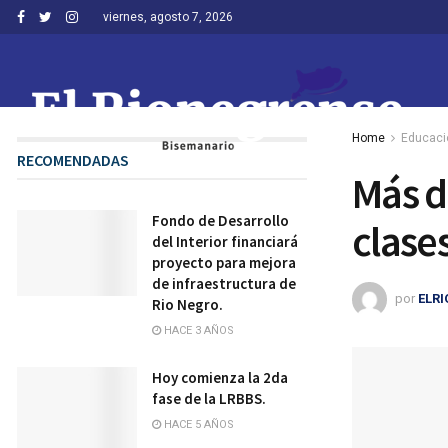
viernes, agosto 7, 2026
Home
Educaci
RECOMENDADAS
Más d
Fondo de Desarrollo
clase
del Interior financiará
proyecto para mejora
de infraestructura de
por
ELR
Rio Negro.
HACE 3 AÑOS
Hoy comienza la 2da
fase de la LRBBS.
HACE 5 AÑOS