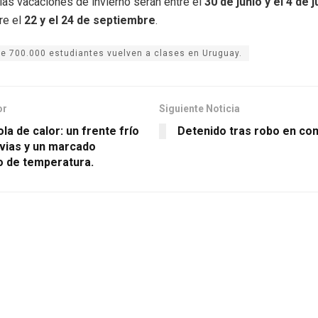
las vacaciones de invierno serán entre el
30 de junio y el 4 de j
re el
22 y el 24 de septiembre
.
e 700.000 estudiantes vuelven a clases en Uruguay.
or
Siguiente Noticia
ola de calor: un frente frío
Detenido tras robo en co
uvias y un marcado
 de temperatura.