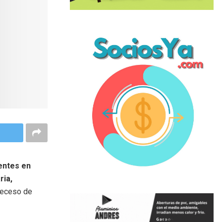
entes en
ria,
 receso de