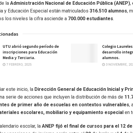
de la
Administración Nacional de Educación Pública (ANEP)
,
aria y Educación Especial están matriculados
316.510 alumnos
, 
 los niveles la cifra asciende a
700.000 estudiantes
.
acionadas
UTU abrió segundo período de
Colegio Laureles
inscripciones para Educación
desarrollo integr
Media y Terciaria.
alumnos.
7 FEBRERO, 2025
3 NOVIEMBRE, 20
r este inicio, la
Dirección General de Educación Inicial y Pri
a serie de acciones que incluyen la distribución de más de
11.
ntes de primer año de escuelas en contextos vulnerables
,
teriales escolares, mobiliario y equipamiento especial
en t
alendario escolar, la
ANEP fijó el final de cursos para el 12 d