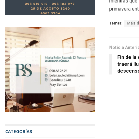
mientras que 
primavera ent
Temas:
Más d
Noticia Anteri
Fin de la 
traerá ll
descenso
CATEGORÍAS