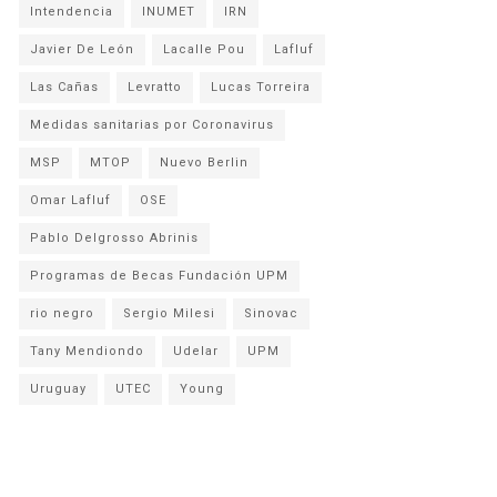
Intendencia
INUMET
IRN
Javier De León
Lacalle Pou
Lafluf
Las Cañas
Levratto
Lucas Torreira
Medidas sanitarias por Coronavirus
MSP
MTOP
Nuevo Berlin
Omar Lafluf
OSE
Pablo Delgrosso Abrinis
Programas de Becas Fundación UPM
rio negro
Sergio Milesi
Sinovac
Tany Mendiondo
Udelar
UPM
Uruguay
UTEC
Young