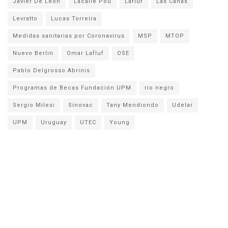
Javier De León
Lacalle Pou
Lafluf
Las Cañas
Levratto
Lucas Torreira
Medidas sanitarias por Coronavirus
MSP
MTOP
Nuevo Berlin
Omar Lafluf
OSE
Pablo Delgrosso Abrinis
Programas de Becas Fundación UPM
rio negro
Sergio Milesi
Sinovac
Tany Mendiondo
Udelar
UPM
Uruguay
UTEC
Young