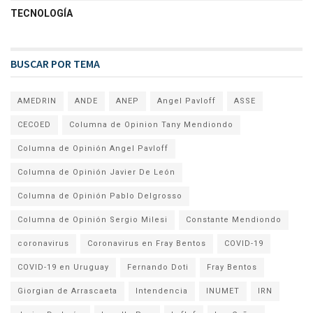
TECNOLOGÍA
BUSCAR POR TEMA
AMEDRIN
ANDE
ANEP
Angel Pavloff
ASSE
CECOED
Columna de Opinion Tany Mendiondo
Columna de Opinión Angel Pavloff
Columna de Opinión Javier De León
Columna de Opinión Pablo Delgrosso
Columna de Opinión Sergio Milesi
Constante Mendiondo
coronavirus
Coronavirus en Fray Bentos
COVID-19
COVID-19 en Uruguay
Fernando Doti
Fray Bentos
Giorgian de Arrascaeta
Intendencia
INUMET
IRN