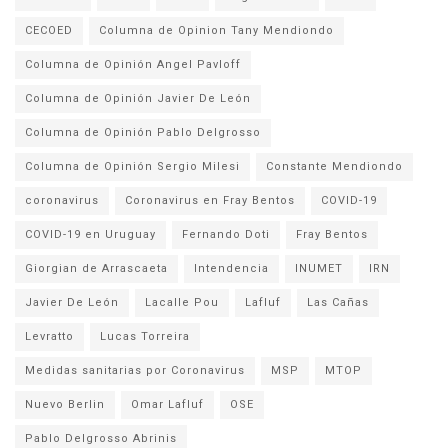
CECOED
Columna de Opinion Tany Mendiondo
Columna de Opinión Angel Pavloff
Columna de Opinión Javier De León
Columna de Opinión Pablo Delgrosso
Columna de Opinión Sergio Milesi
Constante Mendiondo
coronavirus
Coronavirus en Fray Bentos
COVID-19
COVID-19 en Uruguay
Fernando Doti
Fray Bentos
Giorgian de Arrascaeta
Intendencia
INUMET
IRN
Javier De León
Lacalle Pou
Lafluf
Las Cañas
Levratto
Lucas Torreira
Medidas sanitarias por Coronavirus
MSP
MTOP
Nuevo Berlin
Omar Lafluf
OSE
Pablo Delgrosso Abrinis