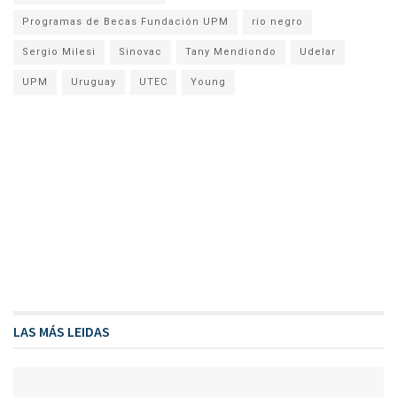
Programas de Becas Fundación UPM
rio negro
Sergio Milesi
Sinovac
Tany Mendiondo
Udelar
UPM
Uruguay
UTEC
Young
LAS MÁS LEIDAS