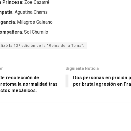
 Princesa
: Zoe Cazarré
mpatía
: Agustina Chams
egancia
: Milagros Galeano
Compañera
: Sol Chumilo
alizó la 12ª edición de la “Reina de la Toma”.
or
Siguiente Noticia
 de recolección de
Dos personas en prisión 
 retoma la normalidad tras
por brutal agresión en Fr
ctos mecánicos.