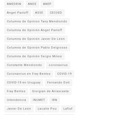
AMEDRIN
ANDE
ANEP
Angel Pavloff
ASSE
CECOED
Columna de Opinion Tany Mendiondo
Columna de Opinión Angel Pavloff
Columna de Opinión Javier De León
Columna de Opinión Pablo Delgrosso
Columna de Opinión Sergio Milesi
Constante Mendiondo
coronavirus
Coronavirus en Fray Bentos
COVID-19
COVID-19 en Uruguay
Fernando Doti
Fray Bentos
Giorgian de Arrascaeta
Intendencia
INUMET
IRN
Javier De León
Lacalle Pou
Lafluf