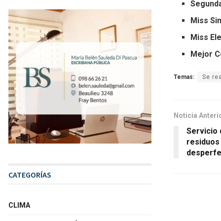
Segunda
Miss Si
Miss El
Mejor 
Temas:
Se re
Noticia Anteri
Servicio
residuos
desperfe
CATEGORÍAS
CLIMA