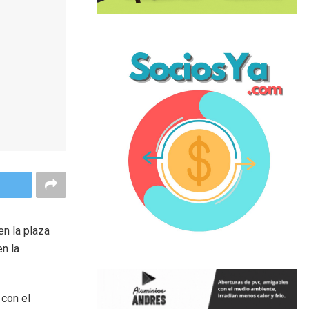
en la plaza
n la
 con el