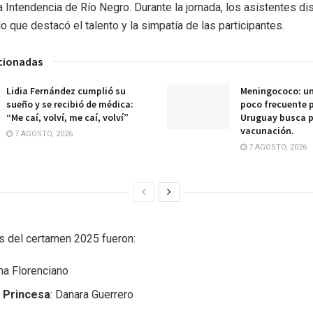
a Intendencia de Río Negro. Durante la jornada, los asistentes di
o que destacó el talento y la simpatía de las participantes.
acionadas
Lidia Fernández cumplió su
Meningococo: u
sueño y se recibió de médica:
poco frecuente 
“Me caí, volví, me caí, volví”
Uruguay busca p
vacunación.
7 AGOSTO, 2026
7 AGOSTO, 2026
s del certamen 2025 fueron:
Ana Florenciano
 Princesa
: Danara Guerrero