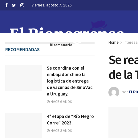
viernes, agosto 7, 2026
Home
Interesa
RECOMENDADAS
Se rea
Se coordina con el
de la
embajador chino la
logística de entrega
de vacunas de SinoVac
por
ELR
a Uruguay.
HACE 6 AÑOS
4ª etapa de “Río Negro
Corre” 2023.
HACE 3 AÑOS