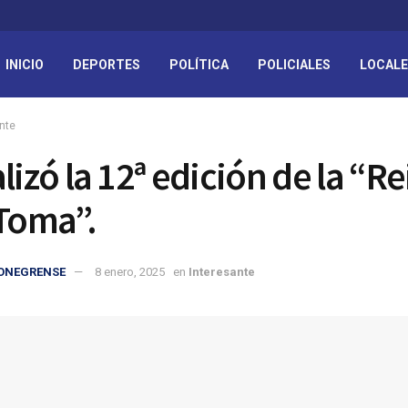
INICIO
DEPORTES
POLÍTICA
POLICIALES
LOCAL
nte
lizó la 12ª edición de la “R
 Toma”.
IONEGRENSE
8 enero, 2025
en
Interesante