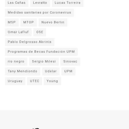
Las Cañas
Levratto
Lucas Torreira
Medidas sanitarias por Coronavirus
MSP
MTOP
Nuevo Berlin
Omar Lafluf
OSE
Pablo Delgrosso Abrinis
Programas de Becas Fundación UPM
rio negro
Sergio Milesi
Sinovac
Tany Mendiondo
Udelar
UPM
Uruguay
UTEC
Young