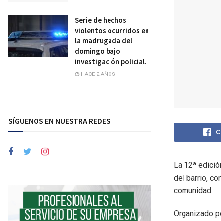
Serie de hechos
violentos ocurridos en
la madrugada del
domingo bajo
investigación policial.
HACE 2 AÑOS
SÍGUENOS EN NUESTRA REDES
C
La 12ª edició
del barrio, c
comunidad.
Organizado po